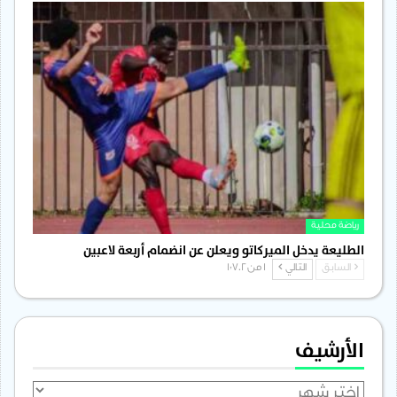
رياضة محلية
الطليعة يدخل الميركاتو ويعلن عن انضمام أربعة لاعبين
السابق
التالي
1 من 1٬702
الأرشيف
الأرشيف