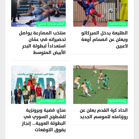
رياضة محلية
ألعاب منوعة محلي
الطليعة يدخل الميركاتو
منتخب المصارعة يواصل
ويعلن عن انضمام أربعة
تحضيراته في عمّان
لاعبين
استعداداً لبطولة البحر
الأبيض المتوسط
رياضة محلية
ألعاب منوعة محلي
اتحاد كرة القدم يعلن عن
مناع: فضية وبرونزية
روزنامته للموسم الجديد
للشطرنج السوري في
البطولة العربية… إنجاز
يفوق التوقعات