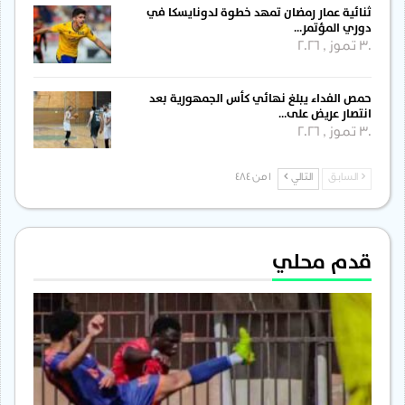
ثنائية عمار رمضان تمهد خطوة لدونايسكا في
دوري المؤتمر…
30 تموز , 2026
حمص الفداء يبلغ نهائي كأس الجمهورية بعد
انتصار عريض على…
30 تموز , 2026
السابق
التالي
1 من 484
قدم محلي