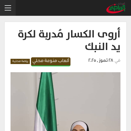
أروى الكسار مُدربة لكرة
يد النبك
في
28 تموز , 2025
ألعاب منوعة محلي
رياضة محلية