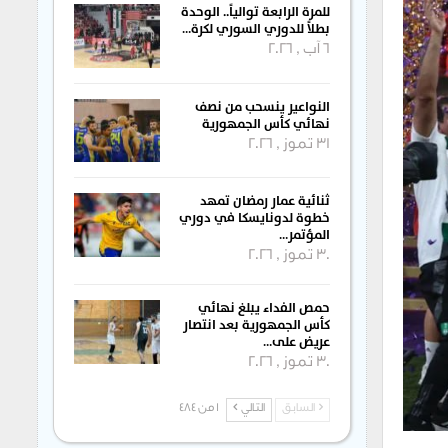
للمرة الرابعة توالياً.. الوحدة
بطلاً للدوري السوري لكرة…
6 آب , 2026
النواعير ينسحب من نصف
نهائي كأس الجمهورية
31 تموز , 2026
ثنائية عمار رمضان تمهد
خطوة لدونايسكا في دوري
المؤتمر…
30 تموز , 2026
حمص الفداء يبلغ نهائي
كأس الجمهورية بعد انتصار
عريض على…
30 تموز , 2026
السابق
التالي
1 من 484