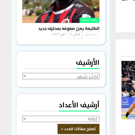
رياضة محلية
الطليعة يعزز صفوفه بمحترف جديد
السابق
التالي
1 من 1٬703
الأرشيف
الأرشيف
أرشيف الأعداد