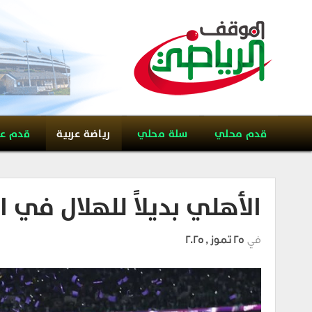
قدم محلي
سلة محلي
رياضة عربية
قدم ع
الأهلي بديلاً للهلال في ا
في
25 تموز , 2025