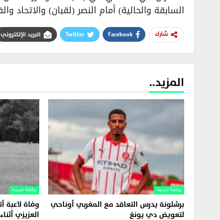
السابقة والحالية) أمام النصر (لقبان) والاتحاد وا
Facebook
Twitter
البريد الإلكتروني
شارك
المزيد..
رياضة عربية
رياضة عربية
برشلونة يدرس التعاقد مع المغربي أوناحي
وفاة لاعبة أ
لتعويض دي يونغ
العزيزي أثناء