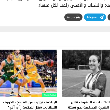
لفتح والشباب والأهلي (لقب لكل منها).
Telegram
طباعة
رياضة عربية
تلتيك طنجة المغربي فاتن
الرياضي يقترب من التتويج بالدوري
 الهجرة الجماعية نحو سبتة
اللبناني.. فهل للحكمة رأي آخر؟