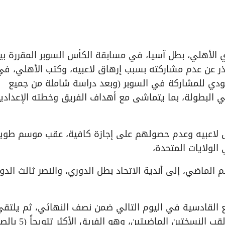
اعتذر عن عدم مشاركته بسبب إرهاق لاعبيه، وكتب الأهلي، في
عودي للمشاركة في السوبر (وبعد دراسة شاملة من جميع
ي البطولة، بما يتماشى مع أهداف الفريق وخطته الإعدادي
ق لاعبيه وعدم حصولهم على إجازة كافية، عقب موسم طوي
الولايات المتحدة،
ماضي، إلى أندية الاتحاد بطل الدوري، والنصر ثالث الدو
اد في ( 19 آب) والأهلي مع القادسية في اليوم التالي ضمن نصف النهائي، ثم يلتق
الفائزان في النهائي في (23) منه، وأحرز الهلال لقب ا