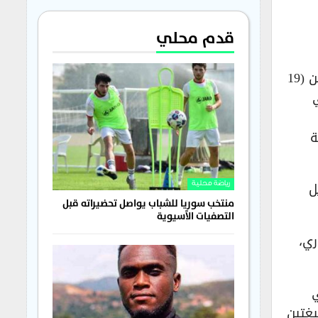
قدم محلي
اعتمد الاتحاد السعودي لكرة القدم مشاركة النادي الأهلي، بطل آسيا، في مسابقة الكأس السوبر المقررة بين (19
ة
ل
رياضة محلية
منتخب سوريا للشباب يواصل تحضيراته قبل
التصفيات الآسيوية
ري،
ي
لنسختين الماضيتين، وهو الفريق الأكثر تتويجاً (5 بالصيغتين