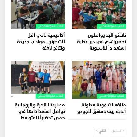
ألعاب منوعة محلي
ألعاب منوعة محلي
ناشئو اليد يواصلون
أكاديمية نادي التل
تحضيراتهم في دير عطية
للشطرنج.. مواهب جديدة
استعداداً للآسيوية
ونتائج لافتة
ألعاب منوعة محلي
ألعاب منوعة محلي
منافسات قوية ببطولة
مصارعتنا الحرة والرومانية
أندية ريف دمشق للجودو
تواصل استعداداتها في
حمص تحضيراً للمتوسط
السابق
التالي