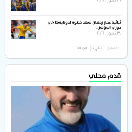
31 تموز , 2026
ثنائية عمار رمضان تمهد خطوة لدونايسكا في
دوري المؤتمر…
30 تموز , 2026
السابق
التالي
1 من 484
قدم محلي