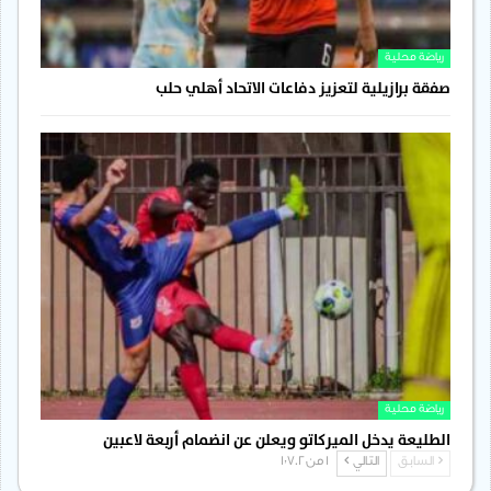
رياضة محلية
صفقة برازيلية لتعزيز دفاعات الاتحاد أهلي حلب
رياضة محلية
الطليعة يدخل الميركاتو ويعلن عن انضمام أربعة لاعبين
السابق
التالي
1 من 1٬702