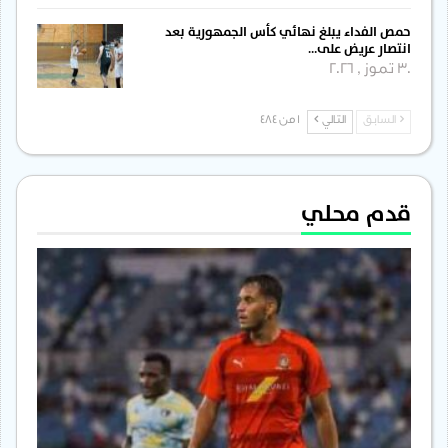
حمص الفداء يبلغ نهائي كأس الجمهورية بعد
انتصار عريض على…
30 تموز , 2026
السابق
التالي
1 من 484
قدم محلي