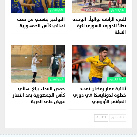
اهم الاخبار
اهم الاخبار
للمرة الرابعة توالياً.. الوحدة
النواعير ينسحب من نصف
بطلاً للدوري السوري لكرة
نهائي كأس الجمهورية
السلة
أخبار النجوم
اهم الاخبار
ثنائية عمار رمضان تمهد
حمص الفداء يبلغ نهائي
خطوة لدونايسكا في دوري
كأس الجمهورية بعد انتصار
المؤتمر الأوروبي
عريض على الحرية
السابق
التالي