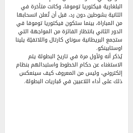
البلغارية فيكتوريا توموفا، وكانت متأخرة في
الثانية بشوطين دون رد، قبل أن تُعلن انسحابها
من المباراة، بينما ستكون فيكتوريا توموفا في
الدور الثاني بانتظار الفائزة من المواجهة التي
ستجمع البريطانية سوناي كارتال واللاتفيّة يلينا
اوستابينكو.
يُذكر أنه ولأول مرة في تاريخ البطولة يتم
الاستغناء عن حكام الخطوط واستبدالهم بنظام
إلكتروني، وليس من المعروف كيف سينعكس
ذلك على أداء اللاعبين في مُباريات البطولة.