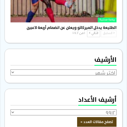
رياضة محلية
الطليعة يدخل الميركاتو ويعلن عن انضمام أربعة لاعبين
السابق
التالي
1 من 1٬702
الأرشيف
الأرشيف
أرشيف الأعداد