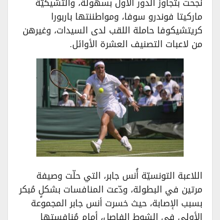
نجحت بتجاوز الدور الأول بسهولة، والتشيكيّة
ماركيتا فوندرو سوفا، ومواطننتها باربورا
كريتشيكوفا حاملة اللقب لدى السيدات، وغيرهن
من لاعبات التصنيف العشرة الأوائل.
اللاعبة التونسيّة أُنس جابر، التي حلّت وصيفة
مرتين في البطولة، ودّعت المنافسات بشكلٍ مُبكر
بسبب الإصابة، حيث خسرت أنس جابر المجموعة
الأولى في الشوط الفاصل، أمام مُنافستها