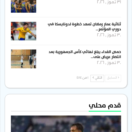
31 تموز , 2026
ثنائية عمار رمضان تمهد خطوة لدونايسكا في
دوري المؤتمر…
30 تموز , 2026
حمص الفداء يبلغ نهائي كأس الجمهورية بعد
انتصار عريض على…
30 تموز , 2026
السابق
التالي
1 من 484
قدم محلي