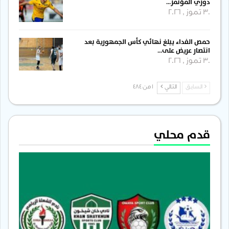
دوري المؤتمر…
30 تموز , 2026
حمص الفداء يبلغ نهائي كأس الجمهورية بعد
انتصار عريض على…
30 تموز , 2026
السابق
التالي
1 من 484
قدم محلي