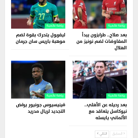
رياضة عالمية
رياضة عالمية
بعد صلاح.. طرابزون يبدأ
ليفربول يتحرك بقوة لضم
المفاوضات لضم نونيز من
موهبة باريس سان جرمان
الهلال
رياضة عالمية
رياضة عالمية
بعد رحيله عن الأهلي..
فينيسيوس جونيور يرفض
نيوكاسل يتعاقد مع
التجديد لريال مدريد
الألماني يايسله
السابق
التالي