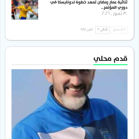
ثنائية عمار رمضان تمهد خطوة لدونايسكا في
دوري المؤتمر…
30 تموز , 2026
السابق
التالي
1 من 484
قدم محلي