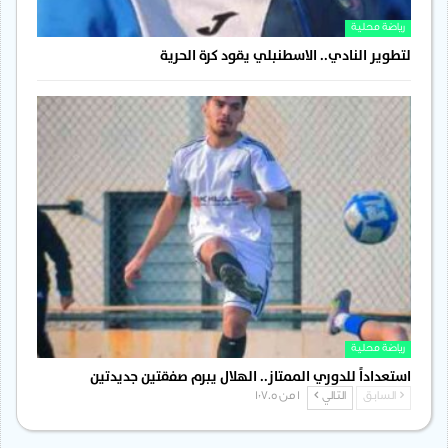
رياضة محلية
لتطوير النادي.. الاسطنبلي يقود كرة الحرية
رياضة محلية
استعداداً للدوري الممتاز.. الهلال يبرم صفقتين جديدتين
السابق
التالي
1 من 1٬705