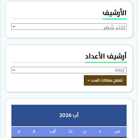
الأرشيف
الأرشيف
أرشيف الأعداد
آب 2026
س
د
ن
ث
أرب
خ
ج