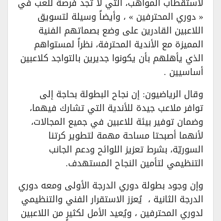
لاستقطاب المواهب، التي لا تجد فرصة للعب في
« دوري المحترفين » ، وأيضاً وسيلة لتسويق
اللاعبين القادرين على وضع بصماتهم الفنية
المميزة مع الأندية المحترفة، نظراً لمستواهم
الذي يأهلهم بأن يكونوا جديرين بالتواجد كلاعبين
أساسيين .
وقال الرياضيون: إن نجاح البطولة بحاجة إلى
توافر ملاعب جيدة للأندية التي تشارك فيهما،
وضمان توفير بيئة للاعبين في جميع المجالات،
لأنهما أصبحتا مساحة مهمة لتطوير كرتنا
السوريّة، بشرط تعزيز اللوائح ودعم الجانب
التنظيمي لتأمين النجاح المستهدف.
وإن وجود بطولة دوري الدرجة الأولى ومعه دوري
الدرجة الثانية ، يُعزز الاستقرار الفني والتنظيمي
لدوري المحترفين ، ويُعيد الأمل لكثيرٍ من اللاعبين