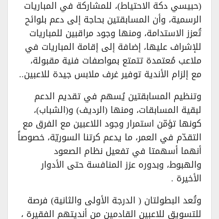
(حبيسي دكة الاحتياط)، للمشاركة في المباريات
الرسمية، وأن المسابقتين بحاجة إلى دعم بلوائح
تُعزز الاستدامة، ومنها وجود مراقبين للمباريات
للإشراف عليها، إضافة إلى إقامة المباريات في
ملاعب مُعتمدة تتمتع بمواصفات فنية مقبولة،
مع إلزام الأندية توفير غرف ملابس جيدة للاعبين..
وتنظيم المسابقتين يُسهم في تقديم الدعم
لبقية المسابقات، ومنها (الرديف) و(الشباب)،
كونها تؤمّن استمرار وجود اللاعبين مع الفرق مع
التقدّم في العمر، ما يدعم كرتنا السوريّة، خصوصاً
أنهما أسهمتا في تفعيل نظام الصعود
والهبوط، وبدوره عزز المنافسة حتى الأدوار
الأخيرة .
وتُعد البطولتان ( الدرجة الأولى والثانية) فرصة
للتسويق للاعبين القادمين من أنديتهم الفقيرة ،