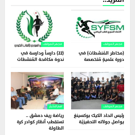
مجهر الموقف
مجهر الموقف
(مخاطر المُنشطات) في
(22) دارساً ودارسة في
دورة علميةٍ مُتخصصة
ندوة مكافحة المُنشطات
مجهر الموقف
اهم الاخبار
رئيس اتحاد الكيك بوكسينغ
رياضة ريف دمشق ..
يواصل جولاته التحفيزيّة
تستقطب أنظار كوادر كرة
الطاولة