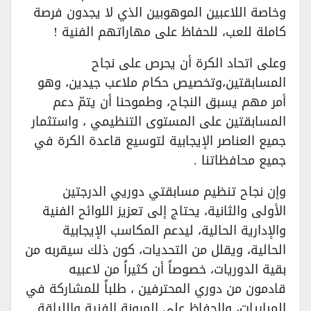
وخاصة اللاعبين الموهوبين الذي لا يجدون فرصة
كاملة للعب، للحفاظ على مهاراتهم الفنية !
وعلى اتحاد الكرة أن يحرص على نجاح
المسابقتين،وتخصيص حكام ملاعب جيدين، وهو
أمر مهم يسبق النجاح، وطموحنا أن يتمّ دعم
المسابقتين على المستوى التنظيمي ، واستثمار
جميع العناصر الإيجابية لتوسيع قاعدة الكرة في
جميع محافظاتنا .
وإن نجاح تنظيم مسابقتي دوريي الدرجتين
الأولى والثانية، يحتاج إلى تعزيز اللوائح الفنية
والإدارية الحالية، ليدعم المكاسب الإيجابية
الحالية، ويقلل من التحديات، كون ذلك سيقربه من
بقية الدوريات، خصوصاً أن كثيراً من لاعبيه
قادمون من دوري المحترفين ، طلباً للمشاركة في
المباريات، والحفاظ على المرونة الفنية واللياقة