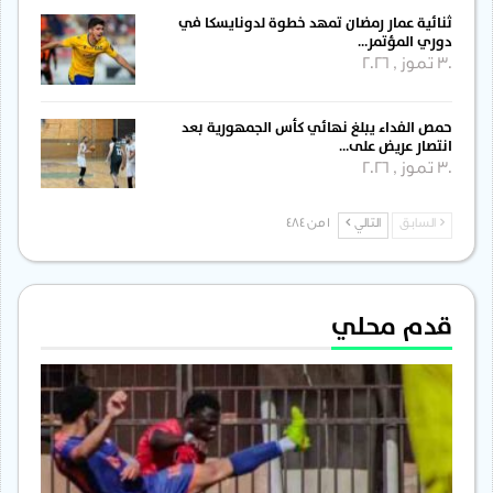
ثنائية عمار رمضان تمهد خطوة لدونايسكا في
دوري المؤتمر…
30 تموز , 2026
حمص الفداء يبلغ نهائي كأس الجمهورية بعد
انتصار عريض على…
30 تموز , 2026
السابق
التالي
1 من 484
قدم محلي