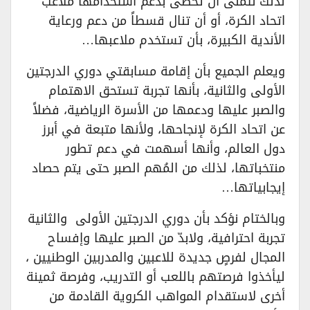
لذلك نتمنى أن تحظى بدعم استخدامها ملاعب
اتحاد الكرة، أو أن تنال قسطاً من دعم ورعاية
الأندية الكبيرة، بأن تستخدم ملاعبها…
ويعلم الجميع بأن إقامة مسابقتي دوري الدرجتين
الأولى والثانية، بأنها تجربة تستحق الاهتمام
والصبر عليها ودعمها من الأسرة الرياضية، فضلاً
عن اتحاد الكرة لإنجاحها، ولأنها متبعة في أبرز
دول العالم، وأنها أسهمت في دعم تطور
منتخباتها، لذلك من المُهم الصبر حتى يتم حصاد
إيجابياتها…
وبالختام نؤكد بأن دوري الدرجتين الأولى والثانية
تجربة احترافية، ولابدّ من الصبر عليها وإفساح
المجال لفرصٍ جديدة للاعبين والمدربين الوطنيين ،
ليأخذوا فرصتهم باللعب أو التدريب، وفرصة ثمينة
أخرى لاستقدام المواهب الكروية القادمة من