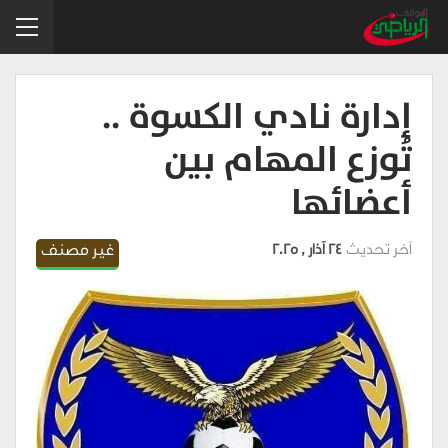
إدارة نادي الكسوة ..
تُوزع المهام بين
أعضائها
آخر تحديث
24 آذار , 2025
غير مصنف