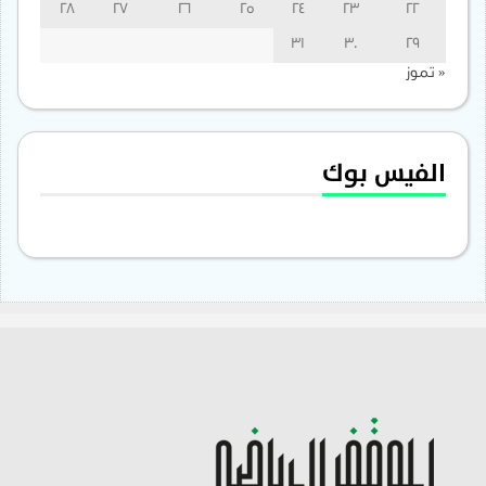
28
27
26
25
24
23
22
31
30
29
« تموز
الفيس بوك