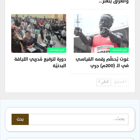
والعراق يتعثر…
غير مصنف
غير مصنف
غوت يُحطّم رقمه القياسي
دورة لترفيع مُدربي اللياقة
في الـ (200م) جري
البدنيّة
السابق
التالي