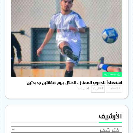
رياضة محلية
استعداداً للدوري الممتاز.. الهلال يبرم صفقتين جديدتين
السابق
التالي
1 من 1٬705
الأرشيف
الأرشيف