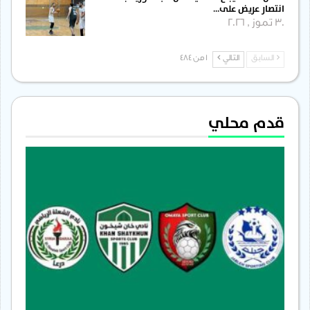
انتصار عريض على…
30 تموز , 2026
السابق
التالي
1 من 484
قدم محلي