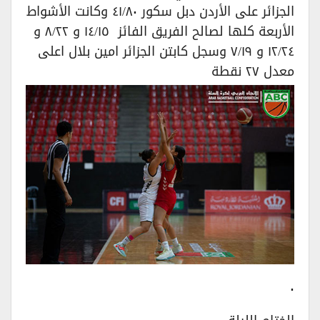
الجزائر على الأردن دبل سكور ٤١/٨٠ وكانت الأشواط
الأربعة كلها لصالح الفريق الفائز ١٤/١٥ و ٨/٢٢ و
١٢/٢٤ و ٧/١٩ وسجل كابتن الجزائر امين بلال اعلى
معدل ٢٧ نقطة
٠