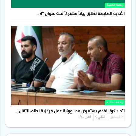
رياضة محلية
الأندية الهابطة تطلق بياناً مشتركاً تحت عنوان “لا…
رياضة محلية
اتحاد كرة القدم يستعرض في ورشة عمل مركزية نظام انتقال…
السابق
التالي
1 من 1٬700