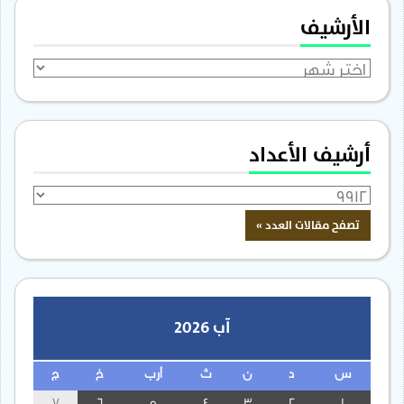
الأرشيف
الأرشيف
أرشيف الأعداد
آب 2026
س
د
ن
ث
أرب
خ
ج