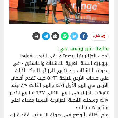
شارك
متابعة -عبير يوسف علي :
نجحت الجزائر بترك بصمتها في الأردن بفوزها
ببرونزية السلة العربية للناشئات والناشئين ٠ في
بطولة الناشئات جاء تتويج الجزائر بالمركز الثالث
على حساب الأردن بنتيجة ٥٠/٦٦ حيث تقدم أصحاب
الأرض في الربع الأول ١٤/٢١ والربع الثالث ٨/٩ بينما
تفوقت الجزائر في الربع الثاني ٦/٢٧ و الربع الأخير
١٤/١٧ وسجلت اللاعبة الجزائرية اليسيا مقدام اعلى
سكور ١٧ نقطة ٠
ولم يختلف آلوضع في بطولة الناشئين فقد فازت