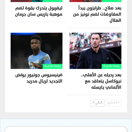
بعد صلاح.. طرابزون يبدأ
ليفربول يتحرك بقوة لضم
المفاوضات لضم نونيز من
موهبة باريس سان جرمان
الهلال
رياضة عالمية
رياضة عالمية
بعد رحيله عن الأهلي..
فينيسيوس جونيور يرفض
نيوكاسل يتعاقد مع
التجديد لريال مدريد
الألماني يايسله
السابق
التالي