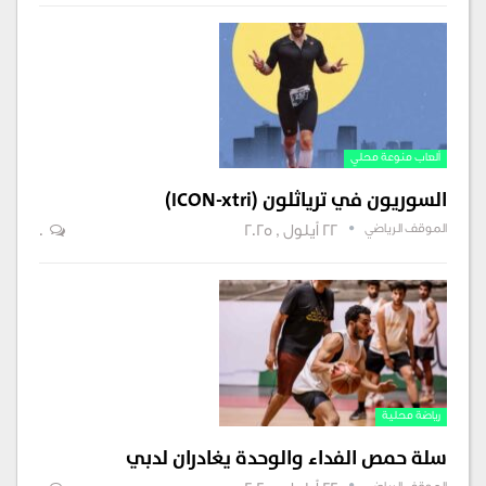
ألعاب منوعة محلي
السوريون في ترياثلون (ICON-xtri)
الموقف الرياضي
22 أيلول , 2025
0
رياضة محلية
سلة حمص الفداء والوحدة يغادران لدبي