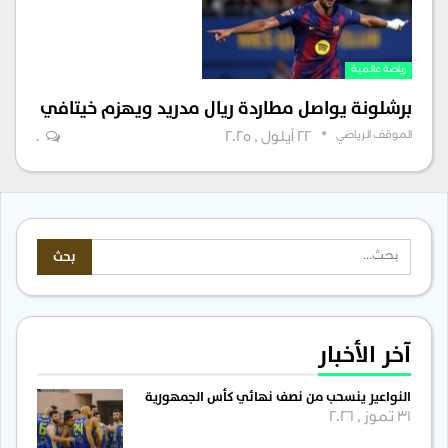
رياضة عالمية
برشلونة يواصل مطاردة ريال مدريد ويهزم خيتافي
الموقف الرياضي
22 أيلول , 2025
0
آخر الأخبار
النواعير ينسحب من نصف نهائي كأس الجمهورية
31 تموز , 2026