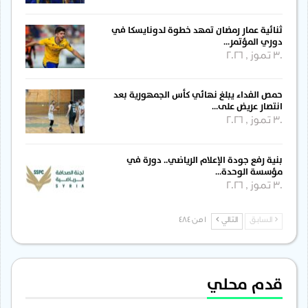
ثنائية عمار رمضان تمهد خطوة لدونايسكا في
دوري المؤتمر…
30 تموز , 2026
حمص الفداء يبلغ نهائي كأس الجمهورية بعد
انتصار عريض على…
30 تموز , 2026
بنية رفع جودة الإعلام الرياضي.. دورة في
مؤسسة الوحدة…
30 تموز , 2026
السابق
التالي
1 من 484
قدم محلي