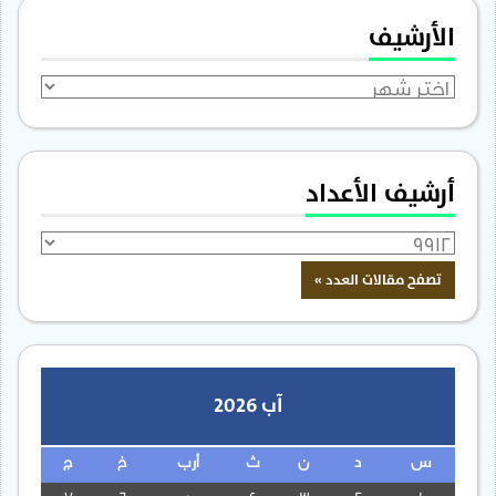
الأرشيف
الأرشيف
أرشيف الأعداد
آب 2026
س
د
ن
ث
أرب
خ
ج