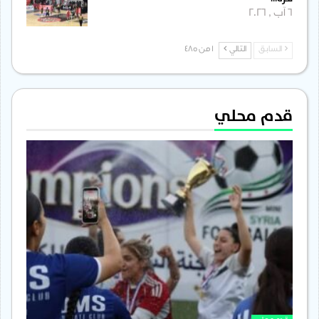
6 آب , 2026
السابق
التالي
1 من 485
قدم محلي