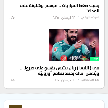
بسبب ضغط المباريات .. موسم برشلونة على
المحك!
الموقف الرياضي
22 نيسان , 2025
0
دوريات
في ( الليغا ) ريال بيتيس يقسو على جيرونا ..
ويُنعش آماله بحصد بطاقةٍ أوروبيّة
الموقف الرياضي
22 نيسان , 2025
0