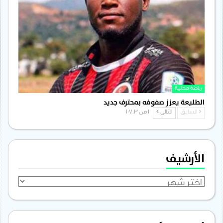
رياضة محلية
الطليعة يعزز صفوفه بمحترف جديد
السابق
التالي
1 من 1٬703
الأرشيف
الأرشيف