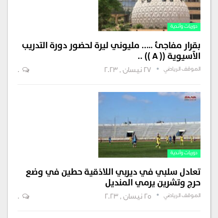
دوريات وأندية
بقرار مفاجئ ….. مليوني ليرة لحضور دورة التدريب
الآسيوية (( A )) ..
الموقف الرياضي
27 نيسان , 2023
0
دوريات وأندية
تعادل سلبي في ديربي اللاذقية حطين في وضع
حرج وتشرين يرمي المنديل
الموقف الرياضي
25 نيسان , 2023
0