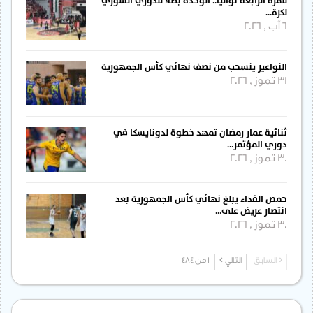
للمرة الرابعة توالياً.. الوحدة بطلاً للدوري السوري
لكرة…
6 آب , 2026
النواعير ينسحب من نصف نهائي كأس الجمهورية
31 تموز , 2026
ثنائية عمار رمضان تمهد خطوة لدونايسكا في
دوري المؤتمر…
30 تموز , 2026
حمص الفداء يبلغ نهائي كأس الجمهورية بعد
انتصار عريض على…
30 تموز , 2026
السابق
التالي
1 من 484