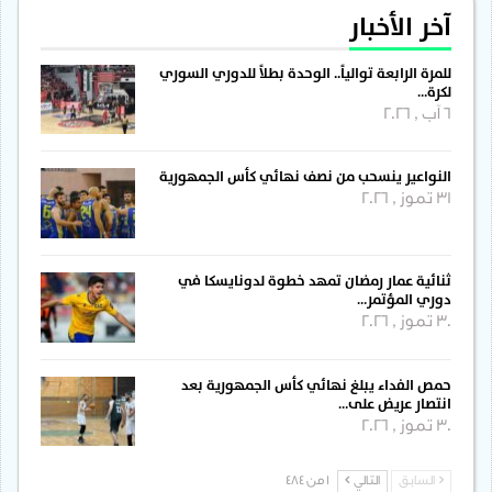
آخر الأخبار
للمرة الرابعة توالياً.. الوحدة بطلاً للدوري السوري
لكرة…
6 آب , 2026
النواعير ينسحب من نصف نهائي كأس الجمهورية
31 تموز , 2026
ثنائية عمار رمضان تمهد خطوة لدونايسكا في
دوري المؤتمر…
30 تموز , 2026
حمص الفداء يبلغ نهائي كأس الجمهورية بعد
انتصار عريض على…
30 تموز , 2026
السابق
التالي
1 من 484