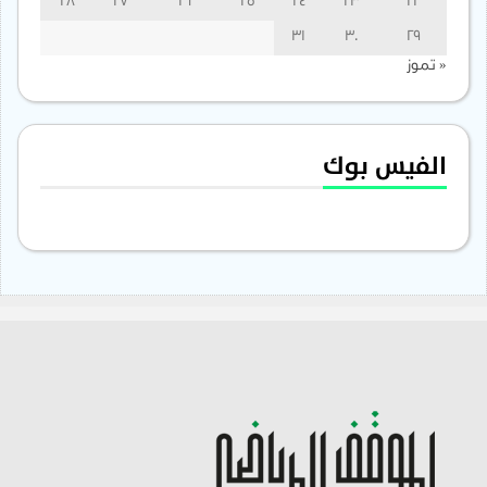
28
27
26
25
24
23
22
31
30
29
« تموز
الفيس بوك