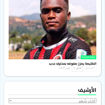
رياضة محلية
الطليعة يعزز صفوفه بمحترف جديد
السابق
التالي
1 من 1٬703
الأرشيف
الأرشيف