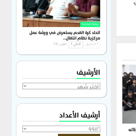
رياضة محلية
اتحاد كرة القدم يستعرض في ورشة عمل
مركزية نظام انتقال…
السابق
التالي
1 من 1٬700
الأرشيف
الأرشيف
أرشيف الأعداد
اته