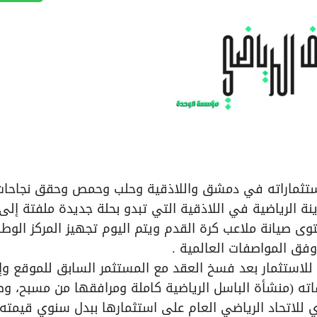
 استثماراته في دمشق واللاذقية وحلب وحمص وحقق نجاحات
ة الرياضية في اللاذقية التي تبدو بحلة جديدة ملفتة إلى
 صيانة ملاعب كرة القدم ويتم اليوم تجهيز المركز الوط
فق المواصفات العالمية .
للاستثمار بعد فسخ العقد مع المستثمر السابق للموقع وإ
سم قضية العقد رقم 6 لعام 2008 وملحقاته (منشأة الباسل الرياضية كاملة ومرافقها من مسبح، 
 للاتحاد الرياضي العام على استثمارها ببدل سنوي قيمته