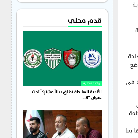
ية
قدم محلي
٪ عن السنة
لحة
وضع
ة في
رياضة محلية
الأندية الهابطة تطلق بياناً مشتركاً تحت
عنوان “لا…
ظمة
 بما