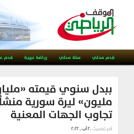
قدم محلي
سلة محلي
رياضة عربية
قدم ع
ببدل سنوي قيمته «مليارا
مليون» ليرة سورية منشأة
تجاوب الجهات المعنية
آخر تحديث
20 آب , 2022