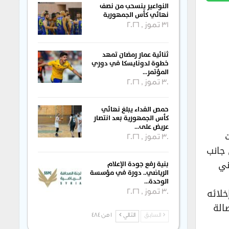
النواعير ينسحب من نصف
نهائي كأس الجمهورية
31 تموز , 2026
ثنائية عمار رمضان تمهد
خطوة لدونايسكا في دوري
المؤتمر…
30 تموز , 2026
حمص الفداء يبلغ نهائي
كأس الجمهورية بعد انتصار
عريض على…
30 تموز , 2026
 جانب
ني
بنية رفع جودة الإعلام
الرياضي.. دورة في مؤسسة
الوحدة…
خلائه
30 تموز , 2026
وصالة
السابق
التالي
1 من 484