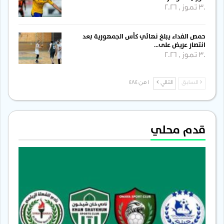
30 تموز , 2026
حمص الفداء يبلغ نهائي كأس الجمهورية بعد
انتصار عريض على…
30 تموز , 2026
السابق
التالي
1 من 484
قدم محلي