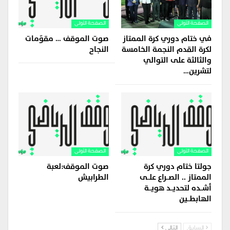
الصفحة الأولى
الصفحة الأولى
في ختام دوري كرة الممتاز
صوت الموقف … مقوّمات
لكرة القدم النجمة الخامسة
النجاح
والثالثة على التوالي
لتشرين…
الصفحة الأولى
الصفحة الأولى
جولتا ختام دوري كرة
صوت الموقف:لعبة
الممتاز .. الصــراع علــى
الطرابيش
أشــده لتحديــد هويــة
الهابطــين
السابق
التالي