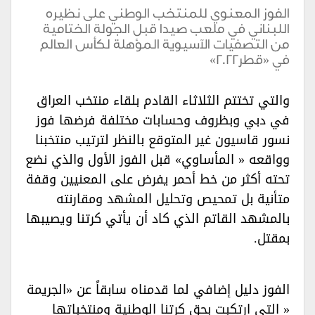
الفوز المعنوي للمنتخب الوطني على نظيره
اللبناني في ملعب صيدا قبل الجولة الختامية
من التصفيات الآسيوية المؤهلة لكأس العالم
في «قطر2022»
والتي تختتم الثلاثاء القادم بلقاء منتخب العراق
في دبي وبظروف وحسابات مختلفة فرضها فوز
نسور قاسيون غير المتوقع بالنظر لترتيب منتخبنا
وواقعه « المأساوي» قبل الفوز الأول والذي نضع
تحته أكثر من خط أحمر يفرض على المعنيين وقفة
متأنية بل تمحيص وتحليل المشهد ومقارنته
بالمشهد القاتم الذي كاد أن يأتي كرتنا ويصيبها
بمقتل.‏
الفوز دليل إضافي لما قدمناه سابقاً عن «الجريمة
« التي ارتكبت بحق كرتنا الوطنية ومنتخباتها