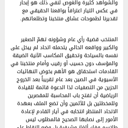
والشواهد كثيرة والغوص لنفي ذلك هو إبحار
في عكس التيار اعترافاً بواقعنا الحقيقي مع
تقديرنا لطموحات عشاق منتخبنا وتطلعاتهم.‏
المنتخب قضية رأي عام وشؤونه تهمّ الصغير
والكبير وواقعه الحالي يتحمله اتحاد لم يبخل على
نفسه بالسياحة وتحقيق المكاسب الآنية الضيقة
والمؤسف دون حسيب أو رقيب وأمام منتخبنا في
القادمات استحقاق هو الأهم بخوض النهائيات
الآسيوية في الصين بعد عام تقريباً بعد الخروج
الحزين من التصفيات لذا الدعوة قائمة للقيادة
الرياضية أن تفتح باب المحاسبة للمقصرين
وللمخطئين بل للآثمين وأن تضع الملف بعهدة
الاتحاد المنتظر انتخابه في أيار القادم لإعادة
الأمور إلى نصابها الصحيح فالمطلوب ليس
طلاسم وفك ألغاز وشيفرة بل وضع النقاط على