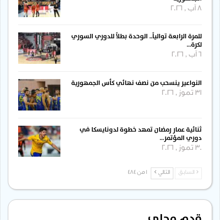
8 آب , 2026
للمرة الرابعة توالياً.. الوحدة بطلاً للدوري السوري
لكرة…
6 آب , 2026
النواعير ينسحب من نصف نهائي كأس الجمهورية
31 تموز , 2026
ثنائية عمار رمضان تمهد خطوة لدونايسكا في
دوري المؤتمر…
30 تموز , 2026
السابق
التالي
1 من 484
قدم محلي