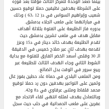
بينما صعد الوحدة للمركز الثالث مؤقتاً بعد فوزه
على الشرطة بهدفين نظيفين حملا توقيع حسين
شعيب وإبراهيم السواس في د( 12 ،63 ) وذلك
في مباراتهما على ملعب الجلاء بدمشق.
بدوره فاز الطليعة على الفتوة بثلاثة أهداف
مقابل هدف في ملعب تشرين بدمشق حيث
تقدم الطليعة بهدف خالد دينار في د15 وعزز
تقدمه بهدف ثانٍ عبر صلاح خميس في الدقيقة
الـ 30 وقلص أسعد الخضر الفارق للفتوة مع بداية
الشوط الثاني وجاء الهدف الثالث للطليعة عبر
ربيع سرور في الوقت بدل الضائع.
ومن الملعب البلدي في حماة عاد حطين بفوز غال
وثمين على النواعير بهدفين دون رد حملا توقيع
محمد قلفاط ومثنى عرقاوي في د8 و42.
وبالتعادل بهدف لمثله انتهى لقاء الاتحاد مع
عفرين على ملعب الحمدانية في حلب حيث سجل