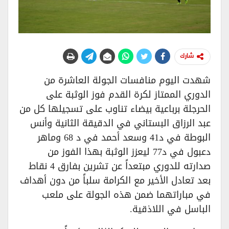
شارك
شهدت اليوم منافسات الجولة العاشرة من
الدوري الممتاز لكرة القدم فوز الوثبة على
الحرجلة برباعية بيضاء تناوب على تسجيلها كل من
عبد الرزاق البستاني في الدقيقة الثانية وأنس
البوطة في د41 وسعد أحمد في د 68 وماهر
دعبول في د77 ليعزز الوثبة بهذا الفوز من
صدارته للدوري مبتعداً عن تشرين بفارق 4 نقاط
بعد تعادل الأخير مع الكرامة سلباً من دون أهداف
في مباراتهما ضمن هذه الجولة على ملعب
الباسل في اللاذقية.