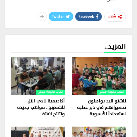
Twitter
Facebook
شارك
المزيد..
ألعاب منوعة محلي
ألعاب منوعة محلي
ناشئو اليد يواصلون
أكاديمية نادي التل
تحضيراتهم في دير عطية
للشطرنج.. مواهب جديدة
استعداداً للآسيوية
ونتائج لافتة