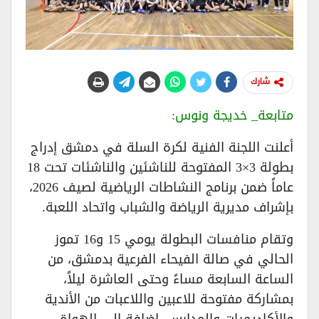
شارك
متابعة_ خديجة ونوس:
أعلنت اللجنة الفنية لكرة السلة في دمشق إدراج
بطولة 3×3 المفتوحة للناشئين والناشئات تحت 18
عاماً ضمن برنامج النشاطات الرياضية لصيف 2026،
بإشراف مديرية الرياضة والشباب واتحاد اللعبة.
وتقام منافسات البطولة يومي 15 و16 تموز
الحالي في صالة الفيحاء الفرعية بدمشق، من
الساعة السابعة مساءً وحتى العاشرة ليلاً،
بمشاركة مفتوحة للاعبين واللاعبات من الأندية