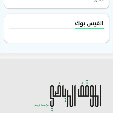
« تموز
الفيس بوك