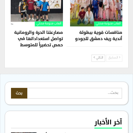
ألعاب منوعة محلي
ألعاب منوعة محلي
منافسات قوية ببطولة
مصارعتنا الحرة والرومانية
أندية ريف دمشق للجودو
تواصل استعداداتها في
حمص تحضيراً للمتوسط
السابق
التالي
آخر الأخبار