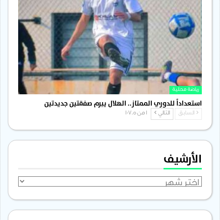
رياضة محلية
استعداداً للدوري الممتاز.. الهلال يبرم صفقتين جديدتين
السابق
التالي
1 من 1٬705
الأرشيف
الأرشيف