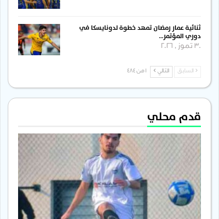
ثنائية عمار رمضان تمهد خطوة لدونايسكا في
دوري المؤتمر…
30 تموز , 2026
السابق
التالي
1 من 484
قدم محلي