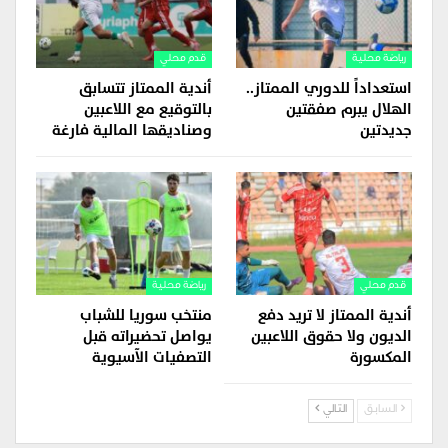
رياضة محلية
قدم محلي
استعداداً للدوري الممتاز..
أندية الممتاز تتسابق
الهلال يبرم صفقتين
بالتوقيع مع اللاعبين
جديدتين
وصناديقها المالية فارغة
قدم محلي
رياضة محلية
أندية الممتاز لا تريد دفع
منتخب سوريا للشباب
الديون ولا حقوق اللاعبين
يواصل تحضيراته قبل
المكسورة
التصفيات الآسيوية
السابق
التالي