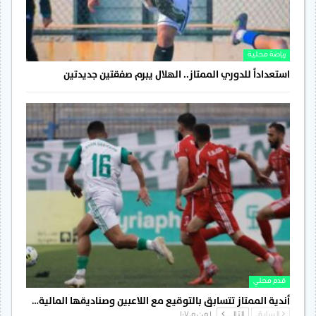
رياضة محلية
استعداداً للدوري الممتاز.. الهلال يبرم صفقتين جديدتين
قدم محلي
أندية الممتاز تتسابق بالتوقيع مع اللاعبين وصناديقها المالية…
السابق
التالي
1 من 1٬705