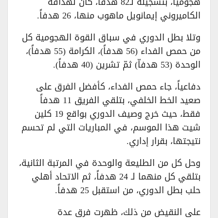
هجومياً، بتسجيله لـ82 هدفاً، كان لهدّافه
الكاميروني إيمانويل ماهوب منها، 26 هدفاً.
وتلا بطل الدوري في سباق القوة الهجومية كل
من حمص الفداء (56 هدفاً)، الكرامة (55 هدفاً)،
الوحدة (53 هدفاّ) ثمّ تشرين (40 هدفاً).
دفاعياً، جاء حمص الفداء، كأفضل الفرق على
صعيد الخط الخلفي، بتلقي الفريق 11 هدفاً
فقط، حيث خرج وصيف الدوري بواقع 19 كلين
شيت هذا الموسم، في المباريات التي لم تحسم
نتيجتها، بقرار إداري.
وحل كل من الطليعة والوحدة في المرتبة الثانية،
بتلقي كل منهما لـ 24 هدفاً، ثم الاتحاد أهلي
حلب بطل الدوري، من استقبل 25 هدفاً.
على النقيض من ذلك، ظهرت فرق عدة