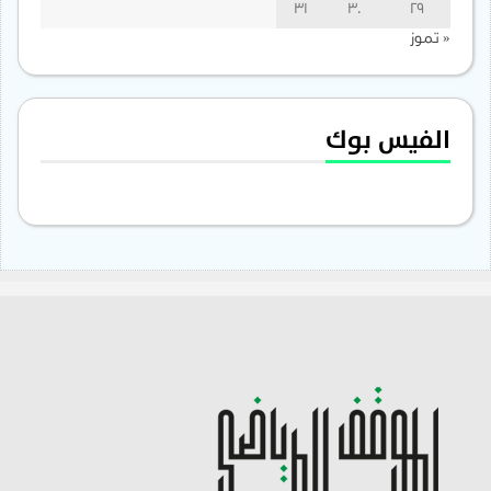
31
30
29
« تموز
الفيس بوك