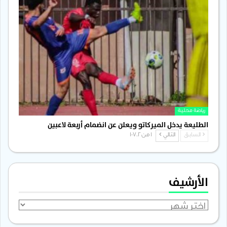
رياضة محلية
الطليعة يدخل الميركاتو ويعلن عن انضمام أربعة لاعبين
السابق
التالي
1 من 1٬702
الأرشيف
الأرشيف