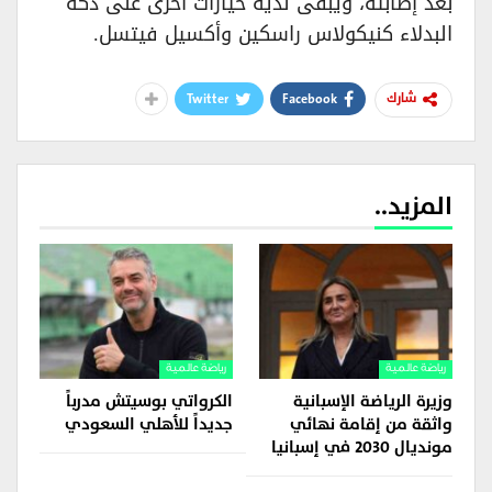
بعد إصابته، ويبقى لديه خيارات أخرى على دكة
البدلاء كنيكولاس راسكين وأكسيل فيتسل.
Twitter
Facebook
شارك
المزيد..
رياضة عالمية
رياضة عالمية
وزيرة الرياضة الإسبانية
الكرواتي بوسيتش مدرباً
واثقة من إقامة نهائي
جديداً للأهلي السعودي
مونديال 2030 في إسبانيا