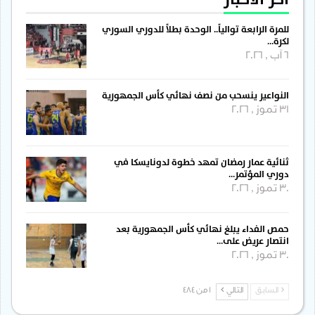
للمرة الرابعة توالياً.. الوحدة بطلاً للدوري السوري
لكرة…
6 آب , 2026
النواعير ينسحب من نصف نهائي كأس الجمهورية
31 تموز , 2026
ثنائية عمار رمضان تمهد خطوة لدونايسكا في
دوري المؤتمر…
30 تموز , 2026
حمص الفداء يبلغ نهائي كأس الجمهورية بعد
انتصار عريض على…
30 تموز , 2026
السابق
التالي
1 من 484