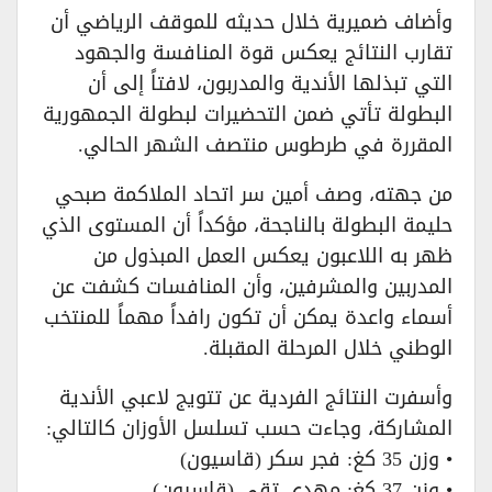
وأضاف ضميرية خلال حديثه للموقف الرياضي أن
تقارب النتائج يعكس قوة المنافسة والجهود
التي تبذلها الأندية والمدربون، لافتاً إلى أن
البطولة تأتي ضمن التحضيرات لبطولة الجمهورية
المقررة في طرطوس منتصف الشهر الحالي.
من جهته، وصف أمين سر اتحاد الملاكمة صبحي
حليمة البطولة بالناجحة، مؤكداً أن المستوى الذي
ظهر به اللاعبون يعكس العمل المبذول من
المدربين والمشرفين، وأن المنافسات كشفت عن
أسماء واعدة يمكن أن تكون رافداً مهماً للمنتخب
الوطني خلال المرحلة المقبلة.
وأسفرت النتائج الفردية عن تتويج لاعبي الأندية
المشاركة، وجاءت حسب تسلسل الأوزان كالتالي:
• وزن 35 كغ: فجر سكر (قاسيون)
• وزن 37 كغ: مهدي تقي (قاسيون)