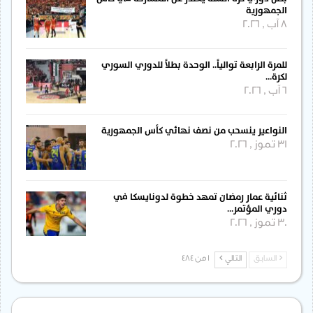
الجمهورية
8 آب , 2026
للمرة الرابعة توالياً.. الوحدة بطلاً للدوري السوري
لكرة…
6 آب , 2026
النواعير ينسحب من نصف نهائي كأس الجمهورية
31 تموز , 2026
ثنائية عمار رمضان تمهد خطوة لدونايسكا في
دوري المؤتمر…
30 تموز , 2026
السابق
التالي
1 من 484