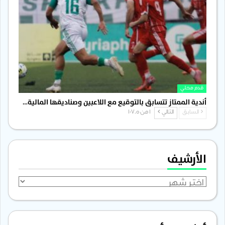
قدم محلي
أندية الممتاز تتسابق بالتوقيع مع اللاعبين وصناديقها المالية…
السابق
التالي
1 من 1٬705
الأرشيف
الأرشيف