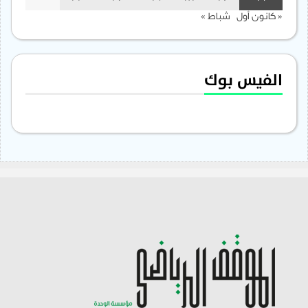
« كانون أول
شباط »
الفيس بوك