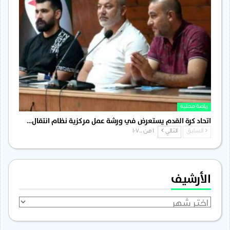
رياضة محلية
اتحاد كرة القدم يستعرض في ورشة عمل مركزية نظام انتقال…
السابق
التالي
1 من 1٬700
الأرشيف
الأرشيف