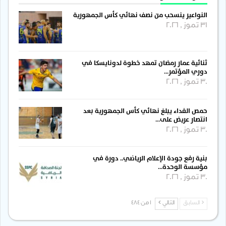
النواعير ينسحب من نصف نهائي كأس الجمهورية
31 تموز , 2026
ثنائية عمار رمضان تمهد خطوة لدونايسكا في
دوري المؤتمر…
30 تموز , 2026
حمص الفداء يبلغ نهائي كأس الجمهورية بعد
انتصار عريض على…
30 تموز , 2026
بنية رفع جودة الإعلام الرياضي.. دورة في
مؤسسة الوحدة…
30 تموز , 2026
السابق
التالي
1 من 484