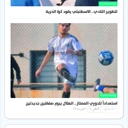
رياضة محلية
لتطوير النادي.. الاسطنبلي يقود كرة الحرية
رياضة محلية
استعداداً للدوري الممتاز.. الهلال يبرم صفقتين جديدتين
السابق
التالي
1 من 1٬705