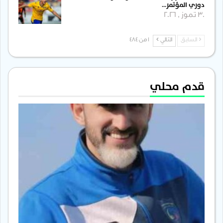
دوري المؤتمر…
30 تموز , 2026
السابق
التالي
1 من 484
قدم محلي