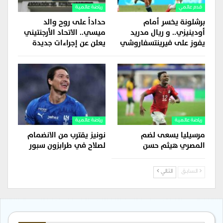
قدم عالمي
رياضة عالمية
برشلونة يخسر أمام
حداداً على روح والد
أودينيزي.. و ريال مدريد
ميسي.. الاتحاد الأرجنتيني
يفوز على فيرينتسفاروشي
يعلن عن إجراءات جديدة
رياضة عالمية
رياضة عالمية
مرسيليا يسعى لضم
نونيز يقترب من الانضمام
المصري هيثم حسن
لصلاح في طرابزون سبور
السابق
التالي