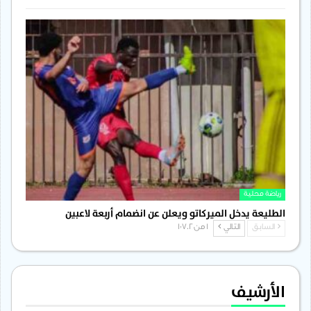
رياضة محلية
الطليعة يدخل الميركاتو ويعلن عن انضمام أربعة لاعبين
السابق
التالي
1 من 1٬702
الأرشيف