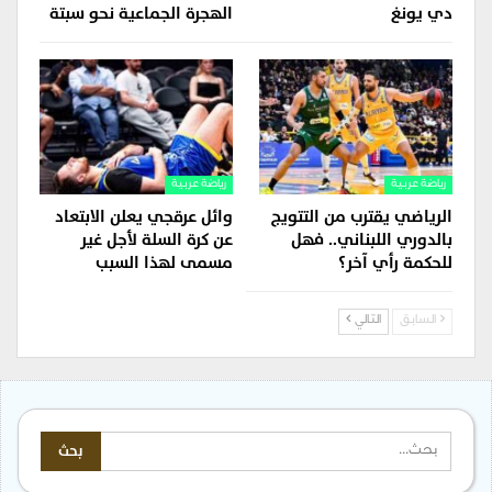
دي يونغ
الهجرة الجماعية نحو سبتة
رياضة عربية
رياضة عربية
الرياضي يقترب من التتويج
وائل عرقجي يعلن الابتعاد
بالدوري اللبناني.. فهل
عن كرة السلة لأجل غير
للحكمة رأي آخر؟
مسمى لهذا السبب
السابق
التالي