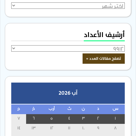
الأرشيف
أرشيف الأعداد
آب 2026
س
د
ن
ث
أرب
خ
ج
7
6
5
4
3
2
1
14
13
12
11
10
9
8