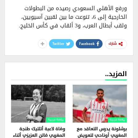
ورفع الأهلي السعودي رصيده من البطولات
الخارجية إلى 6، تنوعت ما بين لقبين آسيويين،
ولقب أبطال العرب، و3 ألقاب في كأس الخليج.
Twitter
Facebook
شارك
المزيد..
رياضة عربية
رياضة عربية
برشلونة يدرس التعاقد مع
وفاة لاعبة أتلتيك طنجة
المغربي أوناحي لتعويض
المغربي فاتن العزيزي أثناء