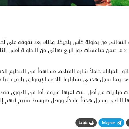
 النهائي من بطولة كأس بلجيكا، وذلك بعد تفوقه على أحد
أقوى وأعرق الأندية البلجيكية “كلوب بروج” بنتيجة 2-0، ضمن منافسات دور الربع نهائي من البطولة أمس ال
 المباراة حاملاً شارة القيادة، مساهماً في التنظيم الد
 بينما سجل هدفي تشارلروا اللاعب الإيفواري بارفيه غياغ
مباريات من أصل ثلاث لعبها فريقه، أما في الدوري فقد
ا الموسم في 19 مباراة من أصل 20 لعبها النادي وسجل هدفاً واحداً، ووصل متوسط تقييم أيهم 
Telegram
طباعة