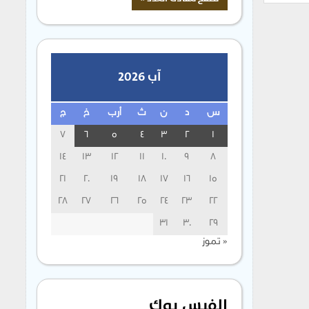
آب 2026
س
د
ن
ث
أرب
خ
ج
7
6
5
4
3
2
1
14
13
12
11
10
9
8
21
20
19
18
17
16
15
28
27
26
25
24
23
22
31
30
29
« تموز
الفيس بوك