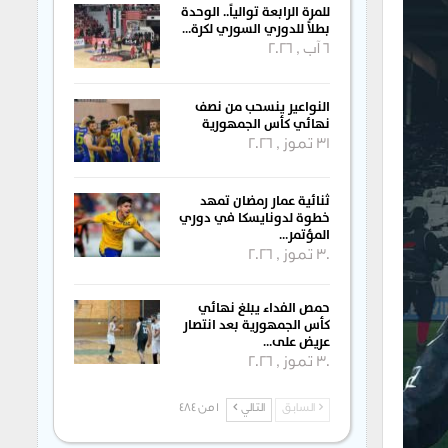
للمرة الرابعة توالياً.. الوحدة
بطلاً للدوري السوري لكرة…
6 آب , 2026
النواعير ينسحب من نصف
نهائي كأس الجمهورية
31 تموز , 2026
ثنائية عمار رمضان تمهد
خطوة لدونايسكا في دوري
المؤتمر…
30 تموز , 2026
حمص الفداء يبلغ نهائي
كأس الجمهورية بعد انتصار
عريض على…
30 تموز , 2026
السابق
التالي
1 من 484