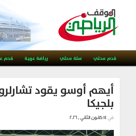
قدم محلي
سلة محلي
رياضة عربية
قدم ع
أيهم أوسو يقود تشارلرو
بلجيكا
في
14 كانون الثاني , 2026