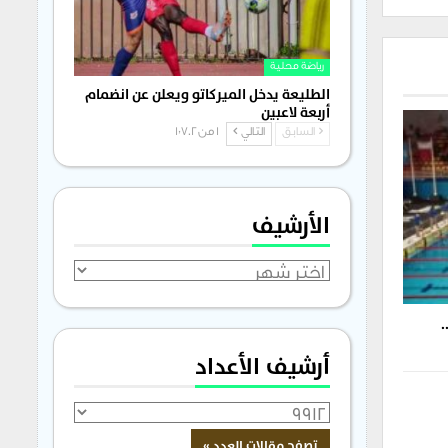
رياضة محلية
الطليعة يدخل الميركاتو ويعلن عن انضمام
أربعة لاعبين
السابق
التالي
1 من 1٬702
الأرشيف
الأرشيف
.
أرشيف الأعداد