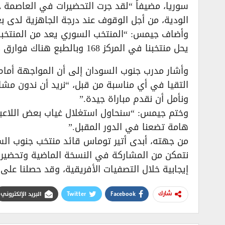
سوريا، مضيفاً “لقد جرت التحضيرات في العاصمة جوب
الودية، من أجل الوقوف عند درجة الجاهزية لدى بع
يحل منتخبنا في المركز 168 وبالطبع هناك فوارق كبيرة.”
​وأشار مدرب جنوب السودان إلى أن المواجهة أمام
التقيا في أي مناسبة من قبل، “نريد أن ندون مشار
ونأمل أن نقدم مباراة جيدة.”
​وختم جيمس: “سنحاول استغلال غياب بعض اللاعبي
هامة تضعنا في الدور المقبل.”
​من جهته، أبدى أتير توماس قائد منتخب جنوب السود
نتمكن من المشاركة في النسخة الماضية وتحضيراتن
إيجابية خلال التصفيات الأفريقية، وقد حصلنا على 
Facebook
Twitter
البريد الإلكتروني
شارك