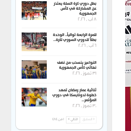
بطل دوري كرة السلة يعتذر
عن المشاركة في كأس
الجمهورية
8 آب , 2026
للمرة الرابعة توالياً.. الوحدة
بطلاً للدوري السوري لكرة…
6 آب , 2026
النواعير ينسحب من نصف
نهائي كأس الجمهورية
31 تموز , 2026
ثنائية عمار رمضان تمهد
خطوة لدونايسكا في دوري
المؤتمر…
30 تموز , 2026
السابق
التالي
1 من 484