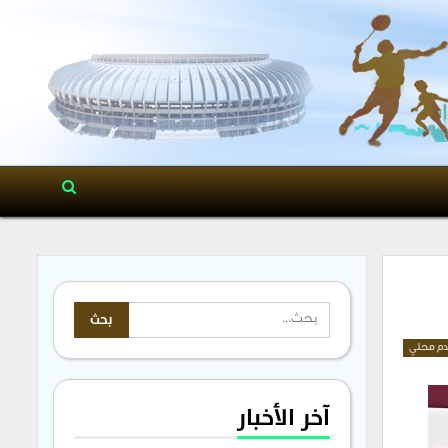
م محلي
آخر الأخبار