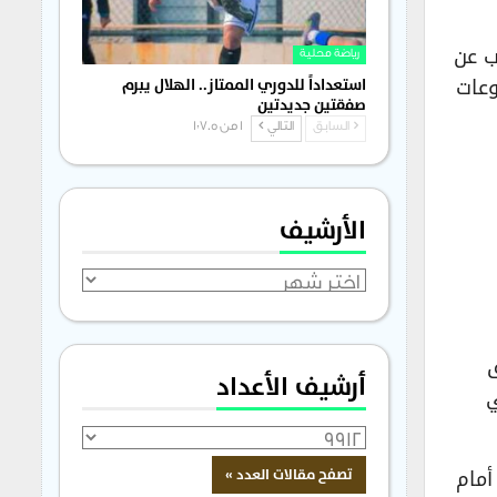
ب عن
رياضة محلية
وعات
استعداداً للدوري الممتاز.. الهلال يبرم
صفقتين جديدتين
السابق
التالي
1 من 1٬705
الأرشيف
الأرشيف
ق
أرشيف الأعداد
ي
أمام