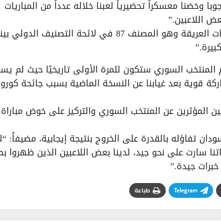
ا وخضنا معسكراً تحضيرياً لعبنا خلاله عدداً من المباريات
ض اللاعبين.”
​وأضاف جيمس: “المنتخب السوري يعد من المنتخبات العريقة وهو المصنف 87 في لائحة التصنيف الدولي
 المنتخب السوري ستكون للمرة الأولى تاريخيًا حيث لم يس
كة قوية بعد غيابنا عن النسخة الماضية بسبب جائحة كورونا
ن المؤثرين عن المنتخب السوري والتركيز على خوض مباراة
ان تفاؤله بالقدرة على الخروج بنتيجة إيجابية، مضيفاً: “ل
ا سارت على نحو جيد، لدينا بعض اللاعبين الذين ظهروا ب
خبرات جيدة.”
Telegram
طباعة