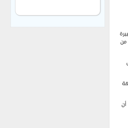
يرة
 يغيبون من
هة
أن