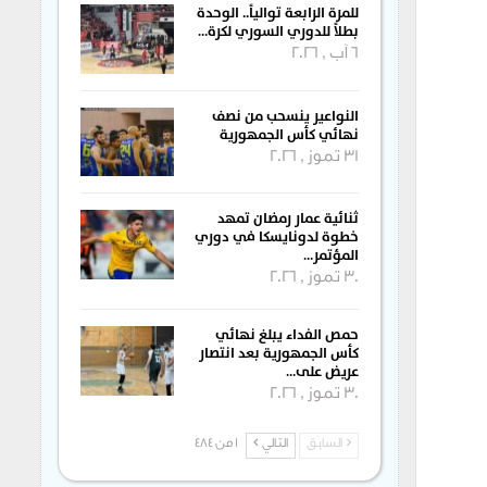
للمرة الرابعة توالياً.. الوحدة
بطلاً للدوري السوري لكرة…
6 آب , 2026
النواعير ينسحب من نصف
نهائي كأس الجمهورية
31 تموز , 2026
ثنائية عمار رمضان تمهد
خطوة لدونايسكا في دوري
المؤتمر…
30 تموز , 2026
حمص الفداء يبلغ نهائي
كأس الجمهورية بعد انتصار
عريض على…
30 تموز , 2026
السابق
التالي
1 من 484