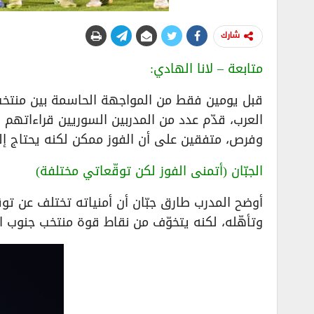
شارك
متابعة – لانا الهادي:
قبل يومين فقط من المواجهة الحاسمة بين منتخب
العرب، قدّم عدد من المدربين السوريين قراءاتهم 
وفرص، متفقين على أن الفوز ممكن لكنه يحتاج إلى
الجبّان (أتمنى الفوز لكن توقّعاتي مختلفة)
أوضح المدرب طارق جبّان أن أمنياته تختلف عن توقعا
وتأهّله، لكنه يتخوّف من نقاط قوة منتخب جنوب ال