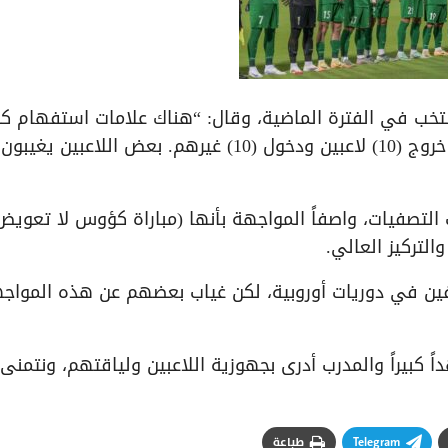
تخب في الفترة الماضية، وقال: “هناك علامات استفهام كب
حول تغيّر التشكيلة بشكل دائم، كل مباراة نشهد خروج (10) لاعبين ودخول (10) غيرهم. بعض اللاعبين
ات التصفيات، واصفاً المواجهة بأنها (مباراة كؤوس لا تعويض
التركيز العالي.
فين في دوريات أوروبية، لكن غياب بعضهم عن هذه المواج
داً كبيراً والمدرب أدرى بجهوزية اللاعبين ولياقتهم، ونتمنى 
Telegram
طباعة