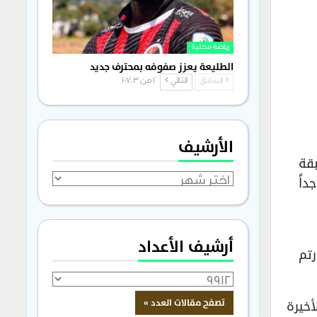
رياضة محلية
الطليعة يعزز صفوفه بمحترف جديد
السابق
التالي
1 من 1٬703
الأرشيف
بقة
داً
الأرشيف
أرشيف الأعداد
رتم
أخيرة