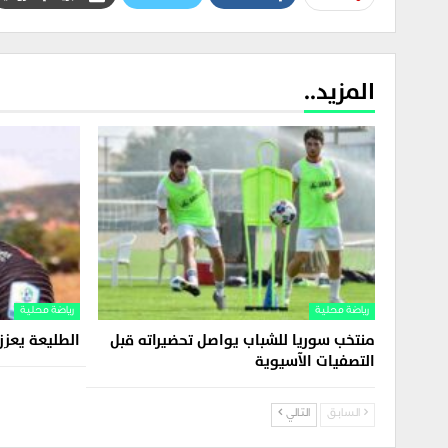
المزيد..
رياضة محلية
رياضة محلية
منتخب سوريا للشباب يواصل تحضيراته قبل
الطليعة يعز
التصفيات الآسيوية
السابق
التالي