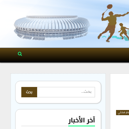
م محلي
آخر الأخبار