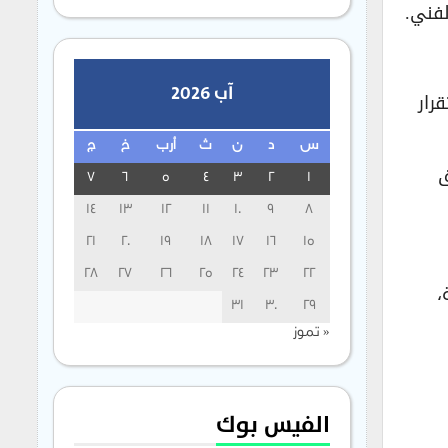
لفني.
آب 2026
رار
س
د
ن
ث
أرب
خ
ج
ق
7
6
5
4
3
2
1
14
13
12
11
10
9
8
21
20
19
18
17
16
15
28
27
26
25
24
23
22
،
31
30
29
« تموز
الفيس بوك