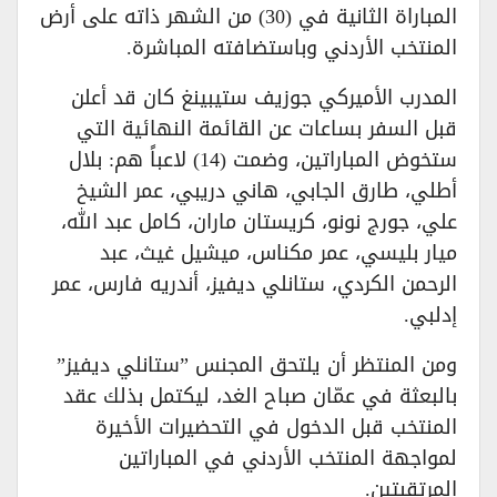
المباراة الثانية في (30) من الشهر ذاته على أرض
المنتخب الأردني وباستضافته المباشرة.
المدرب الأميركي جوزيف ستيبينغ كان قد أعلن
قبل السفر بساعات عن القائمة النهائية التي
ستخوض المباراتين، وضمت (14) لاعباً هم: بلال
أطلي، طارق الجابي، هاني دريبي، عمر الشيخ
علي، جورج نونو، كريستان ماران، كامل عبد الله،
ميار بليسي، عمر مكناس، ميشيل غيث، عبد
الرحمن الكردي، ستانلي ديفيز، أندريه فارس، عمر
إدلبي.
ومن المنتظر أن يلتحق المجنس ”ستانلي ديفيز”
بالبعثة في عمّان صباح الغد، ليكتمل بذلك عقد
المنتخب قبل الدخول في التحضيرات الأخيرة
لمواجهة المنتخب الأردني في المباراتين
المرتقبتين.