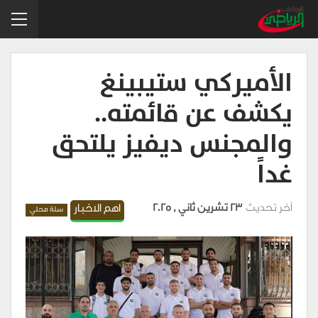
الأميركي ستيبينغ
يكشف عن قائمته..
والمجنس ديفيز يلتحق
غداً
آخر تحديث
23 تشرين ثاني , 2025
اهم الاخبار
سلة محلي