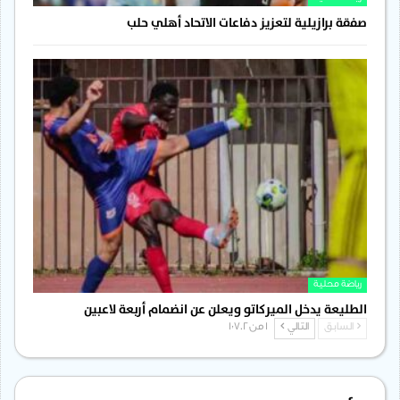
صفقة برازيلية لتعزيز دفاعات الاتحاد أهلي حلب
رياضة محلية
الطليعة يدخل الميركاتو ويعلن عن انضمام أربعة لاعبين
السابق
التالي
1 من 1٬702