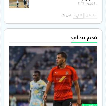
30 تموز , 2026
السابق
التالي
1 من 484
قدم محلي
رياضة محلية