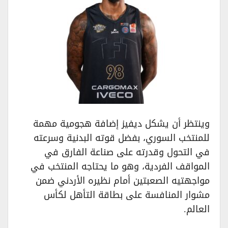
وينتظر أن يشكل ديفيز إضافة هجومية مهمة
للمنتخب السوري، بفضل قوته البدنية وسرعته
في التحول وقدرته على صناعة الفارق في
المواقف الفردية، وهو ما يحتاجه المنتخب في
مواجهتيه الصعبتين أمام نظيره الأردني ضمن
مشوار المنافسة على بطاقة التأهل لكأس
العالم.