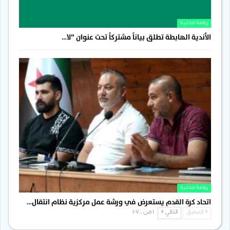
رياضة محلية
الأندية الهابطة تطلق بياناً مشتركاً تحت عنوان “لا…
رياضة محلية
اتحاد كرة القدم يستعرض في ورشة عمل مركزية نظام انتقال…
السابق
التالي
1 من 1٬700