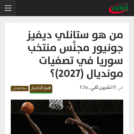
من هو ستانلي ديفيز
جونيور مجنَّس منتخب
سوريا في تصفيات
مونديال (2027)؟
في
21 تشرين ثاني , 2025
اهم الاخبار
سلة محلي