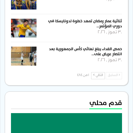
ثنائية عمار رمضان تمهد خطوة لدونايسكا في
دوري المؤتمر…
30 تموز , 2026
حمص الفداء يبلغ نهائي كأس الجمهورية بعد
انتصار عريض على…
30 تموز , 2026
السابق
التالي
1 من 484
قدم محلي