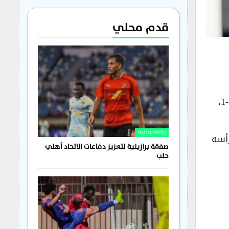
قدم محلي
سجّل المهاجم السوري بابلو صباغ هدفاً، قاد من خلاله فريقه سوون لتحقيق التعادل مع فريق دايجو بنتيجة1-1،
رياضة محلية
برأسه
صفقة برازيلية لتعزيز دفاعات الاتحاد أهلي
حلب