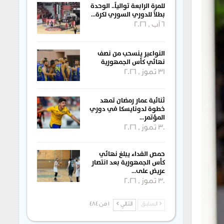
للمرة الرابعة توالياً.. الوحدة
بطلاً للدوري السوري لكرة…
6 آب , 2026
النواعير ينسحب من نصف
نهائي كأس الجمهورية
31 تموز , 2026
ثنائية عمار رمضان تمهد
خطوة لدونايسكا في دوري
المؤتمر…
30 تموز , 2026
حمص الفداء يبلغ نهائي
كأس الجمهورية بعد انتصار
عريض على…
30 تموز , 2026
السابق
التالي
1 من 484