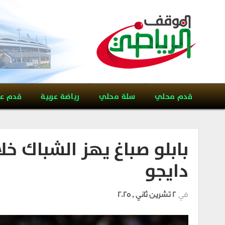
قدم محلي
سلة محلي
رياضة عربية
قدم ع
بابلو صباغ يهز الشباك خ
دايجو
في
2 تشرين ثاني , 2025