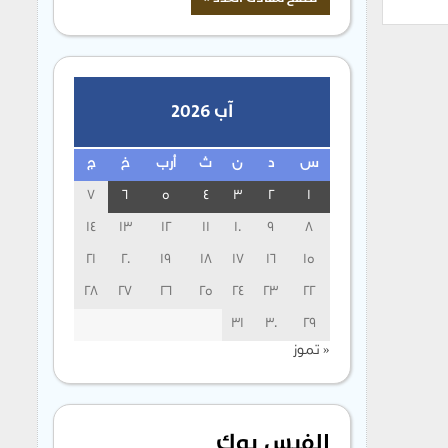
آب 2026
س
د
ن
ث
أرب
خ
ج
7
6
5
4
3
2
1
14
13
12
11
10
9
8
21
20
19
18
17
16
15
28
27
26
25
24
23
22
31
30
29
« تموز
الفيس بوك