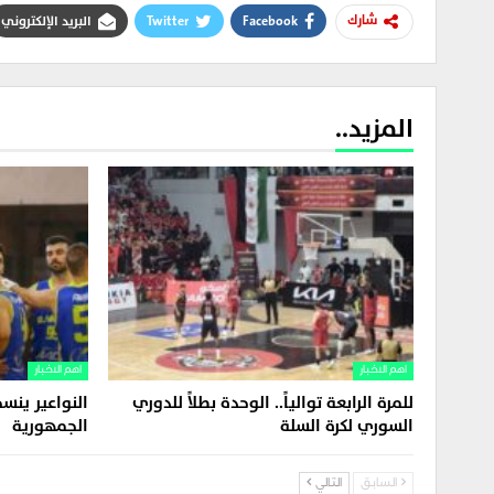
Facebook
Twitter
البريد الإلكتروني
شارك
المزيد..
اهم الاخبار
اهم الاخبار
للمرة الرابعة توالياً.. الوحدة بطلاً للدوري
النواعير ين
السوري لكرة السلة
الجمهورية
السابق
التالي