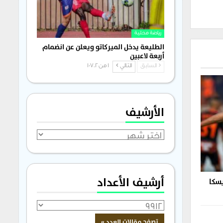
رياضة محلية
الطليعة يدخل الميركاتو ويعلن عن انضمام
أربعة لاعبين
السابق
التالي
1 من 1٬702
الأرشيف
الأرشيف
أرشيف الأعداد
يسكا