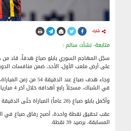
شارك
متابعة- نشأت سالم :
على أرض ملعب الأول، الأحد، ضمن منافسات الدور
وجاء هدف صباغ عند الدق
في الشباك، مسجلاً رابع أهدافه خلال آخر 4 مباريات للفريق بمختلف المسابقات.
وأكمل بابلو صباغ (28 عاماً) المباراة حتّى الدقيقة 90، وقد تحصل على تقييم 7.38 في نهاية المطاف.
عقب تحقيق نقطة واحدة، أصبح رفاق صباغ في الم
المسابقة، برصيد 39 نقطة.