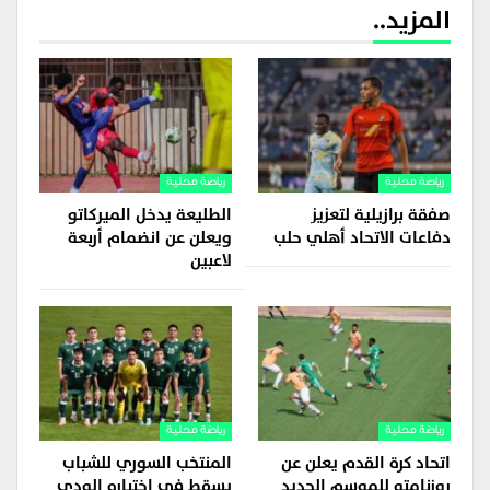
المزيد..
رياضة محلية
رياضة محلية
صفقة برازيلية لتعزيز
الطليعة يدخل الميركاتو
دفاعات الاتحاد أهلي حلب
ويعلن عن انضمام أربعة
لاعبين
رياضة محلية
رياضة محلية
اتحاد كرة القدم يعلن عن
المنتخب السوري للشباب
روزنامته للموسم الجديد
يسقط في اختباره الودي