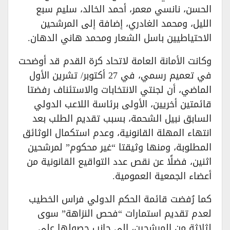
الحسن، نانسي معمر، أحمد الخالد، سليم سبع
الليل، ومحمد الغادري، إضافة إلى المرشحين
الاحتياطيين باسل الشعار ومحمد هاني الدهان.
وكانت الأمانة العامة لاتحاد كرة القدم قد أوضحت
في تعميم رسمي، في 27 أكتوبر/ تشرين الأول
الماضي، أن لجنتي الانتخابات والاستئناف رفضتا
قائمتين أخريين، الأولى برئاسة اللاعب الدولي
السابق نبيل الشحمة، بسبب تقديم الطلب بعد
انتهاء المهلة القانونية، وعدم استكمال الوثائق
المطلوبة، ومنها وثيقتا “غير محكوم” لمرشحين
اثنين، فضلًا عن نقص عدد التواقيع القانونية من
أعضاء الجمعية العمومية.
كما رُفضت قائمة الحكم الدولي فراس الخطيب
لعدم تقديم استمارات “فحص النزاهة” سوى
لثلاثة من المرشحين، إلى جانب حصولها على