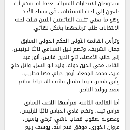
ستخوضان الانتخابات المقبلة، بعدما لم تقدم أية
طعون إلى لجنة الاستئناف حتّى مساء الأحد،
وهو ما يعني تثبيت القائمتين اللتين قبلت لجنة
الانتخابات طلب ترشحهما بشكل نهائي.
وترأس القائمة الأولى الحكم الدولي السابق
جمال الشريف، وتضم نبيل السباعي نائبًا للرئيس،
إلى جانب الأعضاء، تاج الدين فارس، أنور عبد
القادر، محي الدين دولة، وليد أبو السل، وائل حاج
عبيد، محمد الجمعة، أيمن حزام، مها قطريب،
وأُبي شقير، فيما تشمل قائمة الاحتياط سلام
سعد ووليد الناصر.
أما القائمة الثانية، فيرأسها اللاعب السابق
فراس تيت، وتضم فادي الدباس نائبًا للرئيس،
وعضوية يعقوب قصاب باشي، تركي ياسين،
مروان الخوري، موفق فتح الله، يوسف ربيع