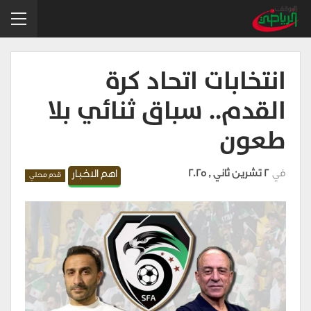
انتخابات اتحاد كرة
القدم.. سباق ثنائي بلا
طعون
في
2 تشرين ثاني , 2025
اهم الاخبار
قدم محلي