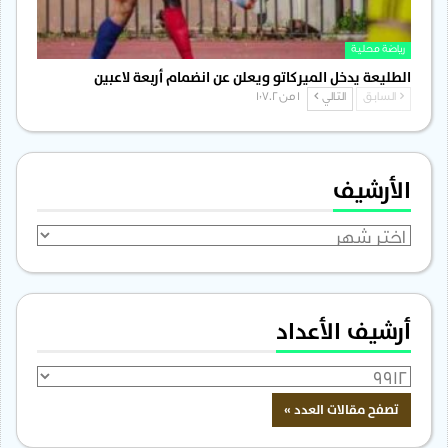
رياضة محلية
الطليعة يدخل الميركاتو ويعلن عن انضمام أربعة لاعبين
السابق
التالي
1 من 1٬702
الأرشيف
الأرشيف
أرشيف الأعداد