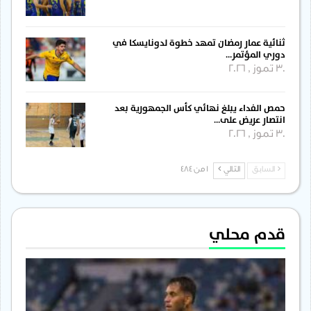
ثنائية عمار رمضان تمهد خطوة لدونايسكا في
دوري المؤتمر…
30 تموز , 2026
حمص الفداء يبلغ نهائي كأس الجمهورية بعد
انتصار عريض على…
30 تموز , 2026
السابق
التالي
1 من 484
قدم محلي