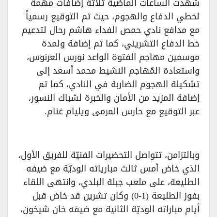
شهدت الساعات الماضية ثلاثة إضافات مهمة
لخطي الدفاع والهجوم، حيث تم التوقيع رسمياً
مع مدافع نادي حمص الفداء هاشم رحال لتدعيم
خط الدفاع التشريني، كما تم إضافة ولمدة
موسمين مهاجم الفتوة الواعد نورس العرنوس،
واستعادة المُهاجم النشيط محمد أسعد إلى
تشكيلة الهجوم الضاربة في النادي، كما تم
إضافة المزيد من الأمان والخبرة لشباك النسور،
عبر التوقيع مع حارس المرمى ويليام غنام.
وبالتزامن، تتواصل التحضيرات الفنيّة للفريق الأول،
الذي خاض أمس ثالث مبارياته الوديّة مع ضيفه
الطليعة، على ملعب جبلة البلدي، وانتهى اللقاء
بفوز الطليعة (1-0) وكان تشرين قد خاض قبل
أيام مباراته الوديّة الثانية مع ضيفه خان شيخون،