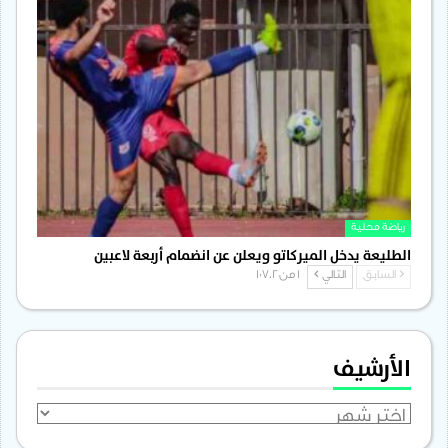
رياضة محلية
الطليعة يدخل الميركاتو ويعلن عن انضمام أربعة لاعبين
السابق
التالي
1 من 1٬702
الأرشيف
الأرشيف