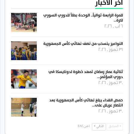
آخر الأخبار
للمرة الرابعة توالياً.. الوحدة بطلاً للدوري السوري
لكرة…
6 آب , 2026
النواعير ينسحب من نصف نهائي كأس الجمهورية
31 تموز , 2026
ثنائية عمار رمضان تمهد خطوة لدونايسكا في
دوري المؤتمر…
30 تموز , 2026
حمص الفداء يبلغ نهائي كأس الجمهورية بعد
انتصار عريض على…
30 تموز , 2026
السابق
التالي
1 من 484