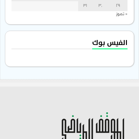
31
30
29
« تموز
الفيس بوك