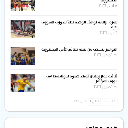
الجمهورية
8 آب , 2026
للمرة الرابعة توالياً.. الوحدة بطلاً للدوري السوري
لكرة…
6 آب , 2026
النواعير ينسحب من نصف نهائي كأس الجمهورية
31 تموز , 2026
ثنائية عمار رمضان تمهد خطوة لدونايسكا في
دوري المؤتمر…
30 تموز , 2026
السابق
التالي
1 من 484