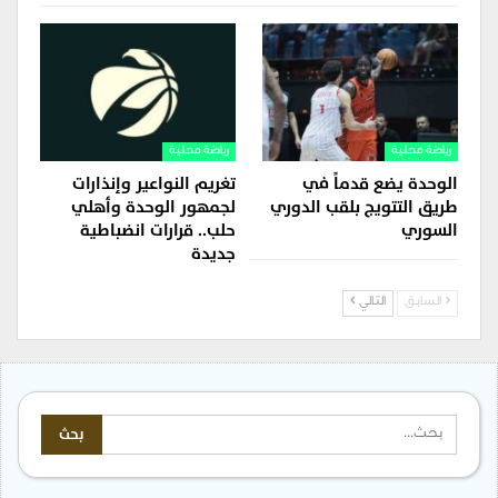
رياضة محلية
رياضة محلية
الوحدة يضع قدماً في
تغريم النواعير وإنذارات
طريق التتويج بلقب الدوري
لجمهور الوحدة وأهلي
السوري
حلب.. قرارات انضباطية
جديدة
السابق
التالي