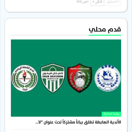
السابق
التالي
1 من 484
قدم محلي
رياضة محلية
الأندية الهابطة تطلق بياناً مشتركاً تحت عنوان “لا…