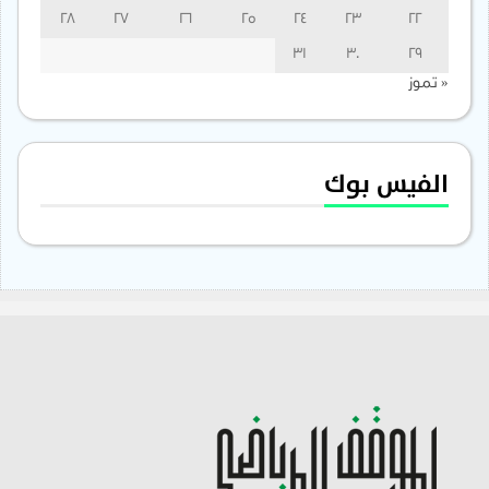
28
27
26
25
24
23
22
31
30
29
« تموز
الفيس بوك