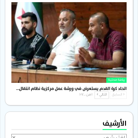
رياضة محلية
اتحاد كرة القدم يستعرض في ورشة عمل مركزية نظام انتقال…
السابق
التالي
1 من 1٬700
الأرشيف
الأرشيف