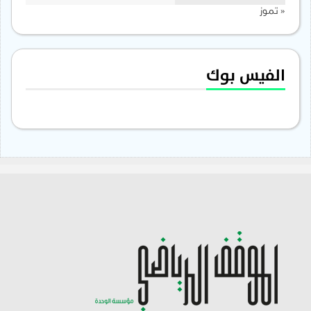
« تموز
الفيس بوك