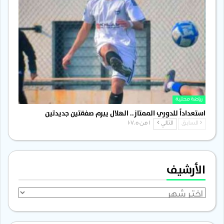
رياضة محلية
استعداداً للدوري الممتاز.. الهلال يبرم صفقتين جديدتين
السابق
التالي
1 من 1٬705
الأرشيف
الأرشيف