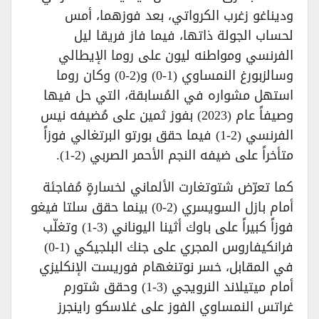
وديناغو زغرب الكرواتي، بعد فوزهما، أمس
لحساب الجولة ذاتها، فيما فاز فريقا ليل
الفرنسي ومواطنه ليون على روما الإيطالي
وسالزبورغ النمساوي (1-0) و(2-0) وكان روما
استهل مشواره في المُسابقة، التي حل فيها
وصيفاً عام (2023) بفوز ثمين على مُضيفه نيس
الفرنسي (2-1) فيما حقق بورتو البرتغالي فوزاً
متأخراً على ضيفه النجم الأحمر الصربي (2-1).
كما تعرّض شتوتغارت الألماني لخسارةٍ مُفاجئة
أمام بازل السويسري (2-0) بينما حقق سلتا فيغو
فوزاً كبيراً على باوك أثينا اليوناني (3-1) وتغلّب
فرانكيفاروس المجري على جنك البلجيكي (1-0)
في المقابل، خسر نوتنغهام فوريست الإنكليزي
أمام ميتيلاند النرويجي (3-1) وحقق شتورم
غراتس النمساوي الفوز على غلاسكو راينجرز