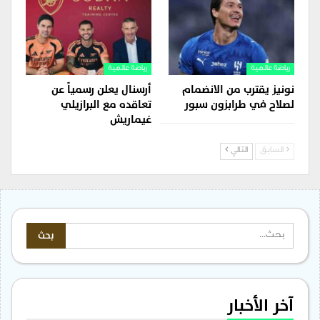
رياضة عالمية
رياضة عالمية
نونيز يقترب من الانضمام
أرسنال يعلن رسمياً عن
لصلاح في طرابزون سبور
تعاقده مع البرازيلي
غيماريش
السابق
التالي
آخر الأخبار