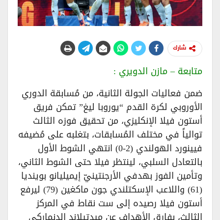
شارك
متابعة – مازن الدويري :
ضمن فعاليات الجولة الثانية، من مُسابقة الدوري
الأوروبي لكرة القدم “يوروبا ليغ” تمكن فريق
أستون فيلا الإنكليزي، من تحقيق فوزه الثالث
توالياً في مختلف المُسابقات، بتغلبه على مُضيفه
فيينورد الهولندي (2-0) انتهي الشوط الأول
بالتعادل السلبي، لينتظر فيلا حتى الشوط الثاني،
وتأمين الفوز بهدفي الأرجنتينيّ إيميليانو بوينديا
(61) واللاعب الإسكتلندي جون ماكغين (79) ليرفع
أستون فيلا رصيده إلى ست نقاط في المركز
الثالث، بفارق الأهداف عن ميدتيلاند الدنماركي