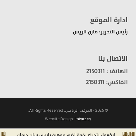
ادارة الموقع
رئيس التحرير: مازن الريس
الاتصال بنا
الهاتف : 2150311
الفاكس: 2150311
© 2026 - الموقف الرياضي. All Rights Reserved.
Website Design:
Imtyaz.sy
ليفربول يتحرك بقوة لضم موهبة باريس سان جرمان