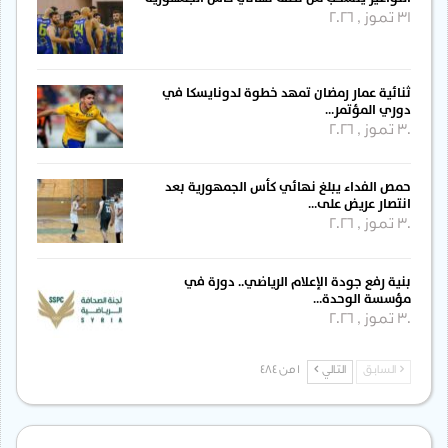
31 تموز , 2026
ثنائية عمار رمضان تمهد خطوة لدونايسكا في
دوري المؤتمر…
30 تموز , 2026
حمص الفداء يبلغ نهائي كأس الجمهورية بعد
انتصار عريض على…
30 تموز , 2026
بنية رفع جودة الإعلام الرياضي.. دورة في
مؤسسة الوحدة…
30 تموز , 2026
السابق
التالي
1 من 484