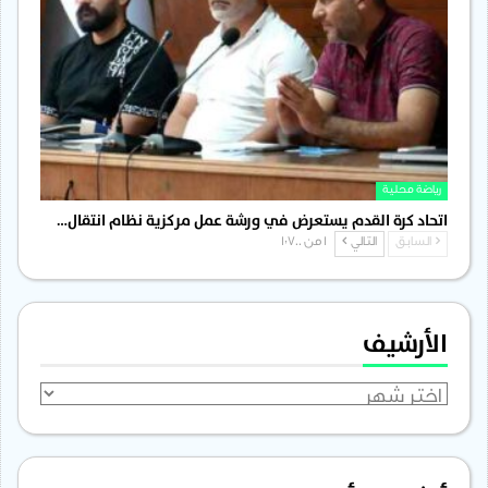
رياضة محلية
اتحاد كرة القدم يستعرض في ورشة عمل مركزية نظام انتقال…
السابق
التالي
1 من 1٬700
الأرشيف
الأرشيف