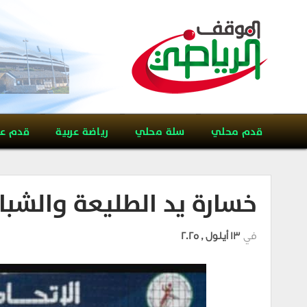
قدم محلي
سلة محلي
رياضة عربية
قدم ع
خسارة يد الطليعة والشبا
في
13 أيلول , 2025