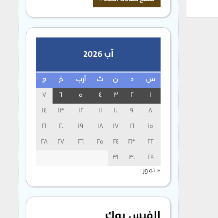
آب 2026
س
د
ن
ث
أرب
خ
ج
7
6
5
4
3
2
1
14
13
12
11
10
9
8
21
20
19
18
17
16
15
28
27
26
25
24
23
22
31
30
29
« تموز
الفيس بوك