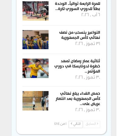
للمرة الرابعة توالياً.. الوحدة
بطلاً للدوري السوري لكرة…
6 آب , 2026
النواعير ينسحب من نصف
نهائي كأس الجمهورية
31 تموز , 2026
ثنائية عمار رمضان تمهد
خطوة لدونايسكا في دوري
المؤتمر…
30 تموز , 2026
حمص الفداء يبلغ نهائي
كأس الجمهورية بعد انتصار
عريض على…
30 تموز , 2026
السابق
التالي
1 من 484