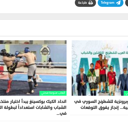
Telegram
طباعة
ي
ألعاب منوعة محلي
برونزية للشطرنج السوري في
اتحاد الكيك بوكسينغ يبدأ اختيار منتخ
بية… إنجاز يفوق التوقعات
الشباب والشابات استعداداً لبطولة ال
في…