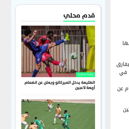
قدم محلي
ها
بفارق
اصة في
رياضة محلية
الطليعة يدخل الميركاتو ويعلن عن انضمام
ام عن
أربعة لاعبين
ين