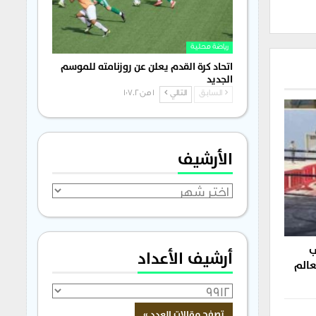
رياضة محلية
اتحاد كرة القدم يعلن عن روزنامته للموسم
الجديد
السابق
التالي
1 من 1٬702
الأرشيف
الأرشيف
ب
أرشيف الأعداد
عالم