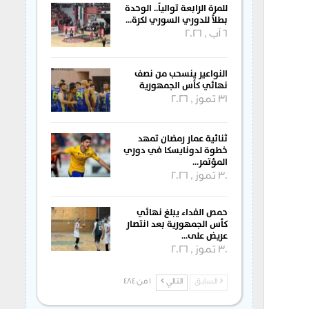
للمرة الرابعة توالياً.. الوحدة
بطلاً للدوري السوري لكرة…
6 آب , 2026
النواعير ينسحب من نصف
نهائي كأس الجمهورية
31 تموز , 2026
ثنائية عمار رمضان تمهد
خطوة لدونايسكا في دوري
المؤتمر…
30 تموز , 2026
حمص الفداء يبلغ نهائي
كأس الجمهورية بعد انتصار
عريض على…
30 تموز , 2026
السابق
التالي
1 من 484