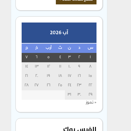
آب 2026
س
د
ن
ث
أرب
خ
ج
7
6
5
4
3
2
1
14
13
12
11
10
9
8
21
20
19
18
17
16
15
28
27
26
25
24
23
22
31
30
29
« تموز
الفيس بوك