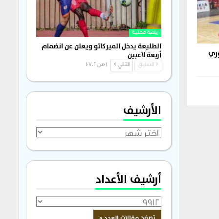
رياضة محلية
الطليعة يدخل الميركاتو ويعلن عن انضمام
وري
أربعة لاعبين
السابق
التالي
1 من 1٬702
الأرشيف
الأرشيف
أرشيف الأعداد