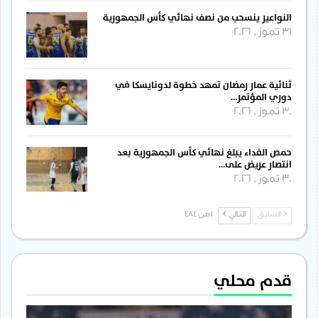
النواعير ينسحب من نصف نهائي كأس الجمهورية
31 تموز , 2026
ثنائية عمار رمضان تمهد خطوة لدونايسكا في
دوري المؤتمر…
30 تموز , 2026
حمص الفداء يبلغ نهائي كأس الجمهورية بعد
انتصار عريض على…
30 تموز , 2026
السابق
التالي
1 من 484
قدم محلي