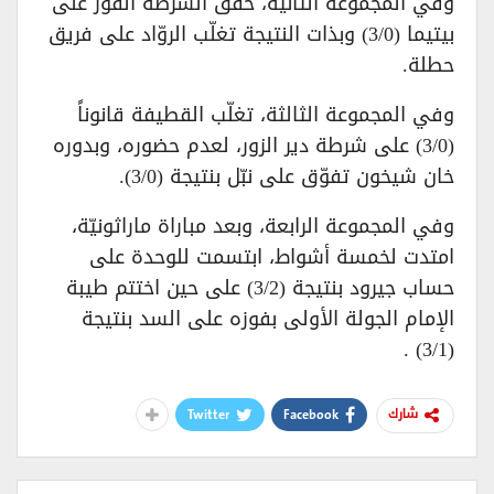
وفي المجموعة الثانية، حقق الشرطة الفوز على
بيتيما (3/0) وبذات النتيجة تغلّب الروّاد على فريق
حطلة.
وفي المجموعة الثالثة، تغلّب القطيفة قانوناً
(3/0) على شرطة دير الزور، لعدم حضوره، وبدوره
خان شيخون تفوّق على نبّل بنتيجة (3/0).
وفي المجموعة الرابعة، وبعد مباراة ماراثونيّة،
امتدت لخمسة أشواط، ابتسمت للوحدة على
حساب جيرود بنتيجة (3/2) على حين اختتم طيبة
الإمام الجولة الأولى بفوزه على السد بنتيجة
(3/1) .
Twitter
Facebook
شارك