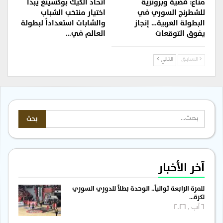
مناع: فضية وبرونزية
اتحاد الكيك بوكسينغ يبدأ
للشطرنج السوري في
اختيار منتخب الشباب
البطولة العربية… إنجاز
والشابات استعداداً لبطولة
يفوق التوقعات
العالم في…
السابق
التالي
آخر الأخبار
للمرة الرابعة توالياً.. الوحدة بطلاً للدوري السوري
لكرة…
6 آب , 2026