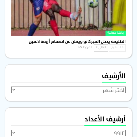
رياضة محلية
الطليعة يدخل الميركاتو ويعلن عن انضمام أربعة لاعبين
السابق
التالي
1 من 1٬702
الأرشيف
الأرشيف
أرشيف الأعداد