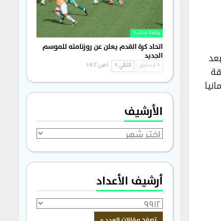
رياضة محلية
اتحاد كرة القدم يعلن عن روزنامته للموسم
بر ( 2025) افتتح التسجيل ديفيد هانكو لسلوفاكيا في الدقيقة (42) بعد
الجديد
السابق
التالي
1 من 1٬702
قة
انيا
الأرشيف
الأرشيف
أرشيف الأعداد