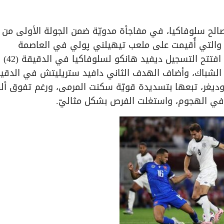
باراة سلوفاكيا ضد ألمانيا بنتيجة (2-0 ) لصالح سلوفاكيا، في مفاجأة مدويّة ضمن الجولة الأولى من
صفيات الأوروبيّة المؤهلة لكأس العالم (2026)، والتي أُقيمت على ملعب تيهيلني پولي في العاصمة
براتيسلافا يوم أمس الخميس ( 4) سبتم
 الشباك، وأضاف الهدف الثاني دافيد ستريليتش في الدقي
و روديغر، تبعها بتسديدة قويّة سكنت المرمى، ورغم تفوق ألم
ّة في الهجوم، واستغلت الفرص بشكل مثاليّ.