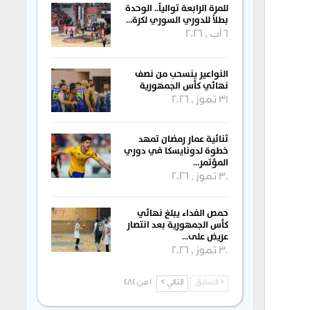
للمرة الرابعة توالياً.. الوحدة
بطلاً للدوري السوري لكرة…
6 آب , 2026
النواعير ينسحب من نصف
نهائي كأس الجمهورية
31 تموز , 2026
ثنائية عمار رمضان تمهد
خطوة لدونايسكا في دوري
المؤتمر…
30 تموز , 2026
حمص الفداء يبلغ نهائي
كأس الجمهورية بعد انتصار
عريض على…
30 تموز , 2026
السابق
التالي
1 من 484