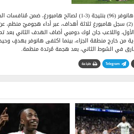
أما بالدوري الألماني، فانتهت مُباراة هامبورغ ضد هانوفر (96) بنتيجة (3-1) لصالح هامبورغ، ضمن مُنا
(21) من الدوري الألماني الدرجة الثانية بوندسليغا (2) سجل هامبورغ ثلاثة أهداف، عبر أداء هجوميّ منظم، ع
لأول، واللاعب جان لوك دومبي أضاف الهدف الثاني بعد تمري
وية من خارج منطقة الجزاء، بينما اكتفى هانوفر بهدفٍ وحيد
ق في الشوط الثاني، بعد هجمة مُرتدة منظمة.
Telegram
طباعة