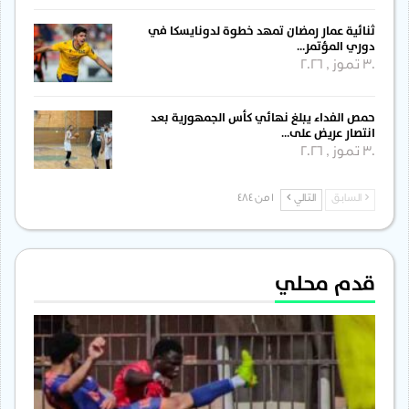
ثنائية عمار رمضان تمهد خطوة لدونايسكا في
دوري المؤتمر…
30 تموز , 2026
حمص الفداء يبلغ نهائي كأس الجمهورية بعد
انتصار عريض على…
30 تموز , 2026
السابق
التالي
1 من 484
قدم محلي