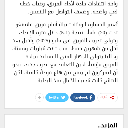
واجه انتقادات حادة لأداء الفريق، وغياب خطة
لعبٍ واضحة، وضعف التواصل مع اللاعبين.
تُعتبر الخسارة الوديّة ثقيلة أمام فريق فلامنغو
تحت (20) عاماً، بنتيجة (1-5) خلال فترة الإعداد،
وتولى تدريب الفريق في مايو (2025) وأقيل بعد
أقل من شهرين فقط، عقب ثلاث مُباريات رسميّة،
وحاليآ يتولى الجهاز الفني المساعد قيادة
الفريق مؤقتاً، لحين التعاقد مع مدرب جديد، يبدو
أن ليفركوزن لم يمنح تين هاغ فرصةً كافية، لكن
النتائج كانت مُخيبة للآمال منذ البداية.
Twitter
Facebook
شارك
المزيد..