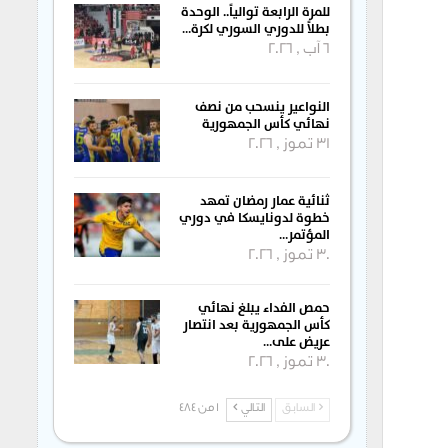
للمرة الرابعة توالياً.. الوحدة
بطلاً للدوري السوري لكرة…
6 آب , 2026
النواعير ينسحب من نصف
نهائي كأس الجمهورية
31 تموز , 2026
ثنائية عمار رمضان تمهد
خطوة لدونايسكا في دوري
المؤتمر…
30 تموز , 2026
حمص الفداء يبلغ نهائي
كأس الجمهورية بعد انتصار
عريض على…
30 تموز , 2026
السابق
التالي
1 من 484