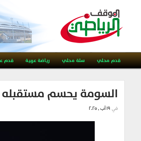
قدم محلي
سلة محلي
رياضة عربية
قدم ع
السومة يحسم مستقبله ر
في
19 آب , 2025