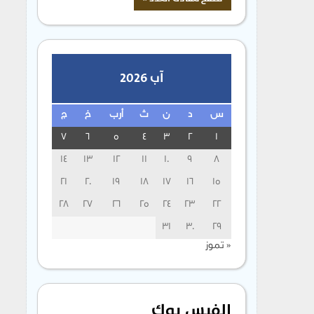
آب 2026
س
د
ن
ث
أرب
خ
ج
7
6
5
4
3
2
1
14
13
12
11
10
9
8
21
20
19
18
17
16
15
28
27
26
25
24
23
22
31
30
29
« تموز
الفيس بوك