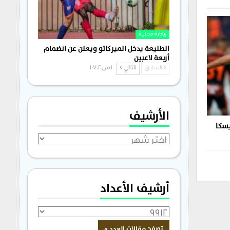
رياضة محلية
الطليعة يدخل الميركاتو ويعلن عن انضمام
أربعة لاعبين
السابق
التالي
1 من 1٬702
الأرشيف
يسكا
الأرشيف
أرشيف الأعداد