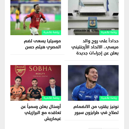
رياضة عالمية
رياضة عالمية
حداداً على روح والد
مرسيليا يسعى لضم
ميسي.. الاتحاد الأرجنتيني
المصري هيثم حسن
يعلن عن إجراءات جديدة
رياضة عالمية
رياضة عالمية
نونيز يقترب من الانضمام
أرسنال يعلن رسمياً عن
لصلاح في طرابزون سبور
تعاقده مع البرازيلي
غيماريش