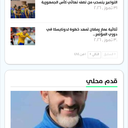
النواعير ينسحب من نصف نهائي كأس الجمهورية
31 تموز , 2026
ثنائية عمار رمضان تمهد خطوة لدونايسكا في
دوري المؤتمر…
30 تموز , 2026
السابق
التالي
1 من 484
قدم محلي