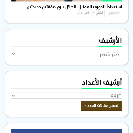
استعداداً للدوري الممتاز.. الهلال يبرم صفقتين جديدتين
السابق
التالي
1 من 1٬705
الأرشيف
الأرشيف
أرشيف الأعداد