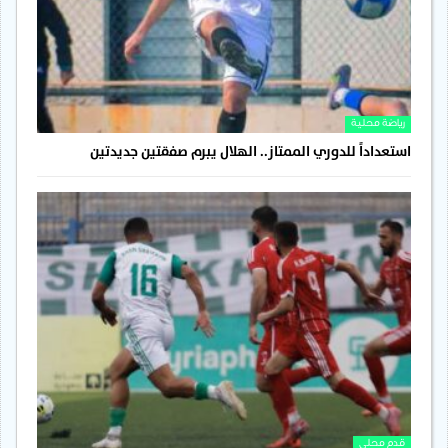
رياضة محلية
استعداداً للدوري الممتاز.. الهلال يبرم صفقتين جديدتين
قدم محلي