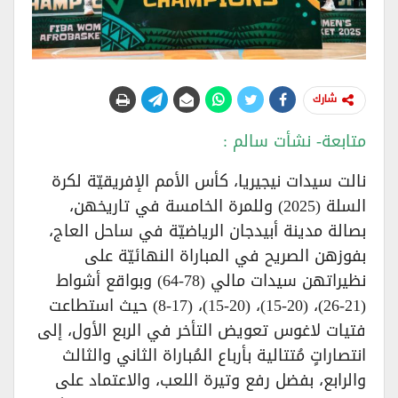
شارك
متابعة- نشأت سالم :
نالت سيدات نيجيريا، كأس الأمم الإفريقيّة لكرة
السلة (2025) وللمرة الخامسة في تاريخهن،
بصالة مدينة أبيدجان الرياضيّة في ساحل العاج،
بفوزهن الصريح في المباراة النهائيّة على
نظيراتهن سيدات مالي (78-64) وبواقع أشواط
(21-26)، (20-15)، (20-15)، (17-8) حيث استطاعت
فتيات لاغوس تعويض التأخر في الربع الأول، إلى
انتصاراتٍ مُتتالية بأرباع المُباراة الثاني والثالث
والرابع، بفضل رفع وتيرة اللعب، والاعتماد على