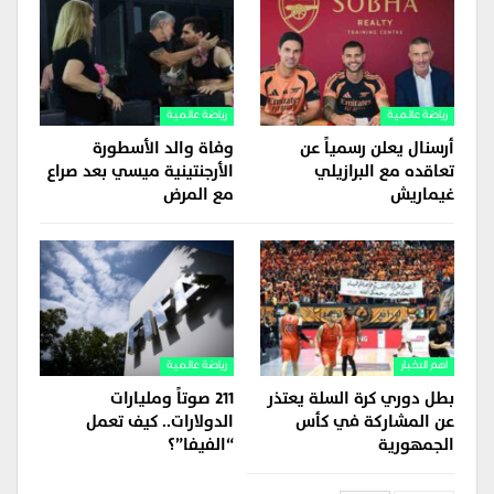
رياضة عالمية
رياضة عالمية
أرسنال يعلن رسمياً عن
وفاة والد الأسطورة
تعاقده مع البرازيلي
الأرجنتينية ميسي بعد صراع
غيماريش
مع المرض
اهم الاخبار
رياضة عالمية
بطل دوري كرة السلة يعتذر
211 صوتاً ومليارات
عن المشاركة في كأس
الدولارات.. كيف تعمل
الجمهورية
“الفيفا”؟