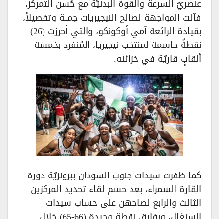
عنصريّ السرعة والقوة البدنيّة مع حُسن التمركز،
فآلت المواجهة لصالح النيجيريات جملة وتفصيلاً،
بقيادة الرائعة آمي أوكونكو، والتي أحرزت (26)
نقطةً حاسمة لمنتخب نيجيريا، المُنفرد بخمسة
ألقابٍ قاريّة في خزائنه.
كما ظفرت سيدات جنوب السودان ببرونزيّة دورة
القارة السمراء، بعد حسم لقاء تحديد المركزين
الثالث والرابع لصاحهن على حساب سيدات
السنغال، وبفارق نقطةٍ وحيدة (66-65) خلال