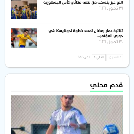
النواعير ينسحب من نصف نهائي كأس الجمهورية
31 تموز , 2026
ثنائية عمار رمضان تمهد خطوة لدونايسكا في
دوري المؤتمر…
30 تموز , 2026
السابق
التالي
1 من 484
قدم محلي