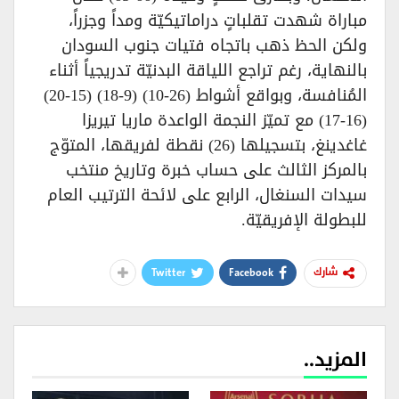
مباراة شهدت تقلباتٍ دراماتيكيّة ومداً وجزراً،
ولكن الحظ ذهب باتجاه فتيات جنوب السودان
بالنهاية، رغم تراجع اللياقة البدنيّة تدريجياً أثناء
المُنافسة، وبواقع أشواط (26-10) (9-18) (15-20)
(16-17) مع تميّز النجمة الواعدة ماريا تيريزا
غاغدينغ، بتسجيلها (26) نقطة لفريقها، المتوّج
بالمركز الثالث على حساب خبرة وتاريخ منتخب
سيدات السنغال، الرابع على لائحة الترتيب العام
للبطولة الإفريقيّة.
Twitter
Facebook
شارك
المزيد..