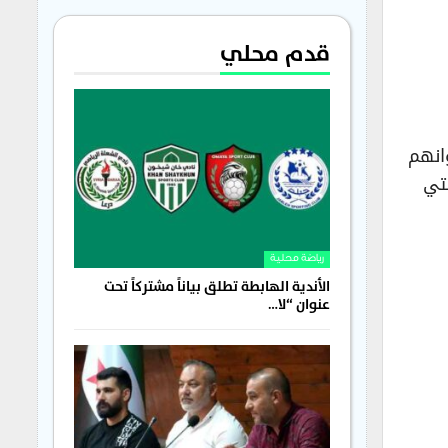
قدم محلي
انهم
تي
رياضة محلية
الأندية الهابطة تطلق بياناً مشتركاً تحت
عنوان “لا…