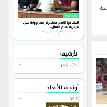
اري، وكان اللاعبون الأبطال المفترض مشاركتهم هم: مازن فندي، فئة (16) سنة،
رياضة محلية
اتحاد كرة القدم يستعرض في ورشة عمل
مركزية نظام انتقال…
السابق
التالي
1 من 1٬700
الأرشيف
الأرشيف
أرشيف الأعداد