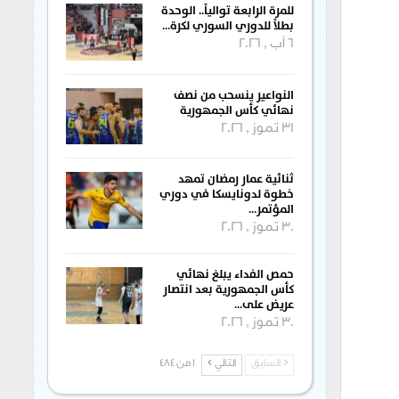
للمرة الرابعة توالياً.. الوحدة
بطلاً للدوري السوري لكرة…
6 آب , 2026
النواعير ينسحب من نصف
نهائي كأس الجمهورية
31 تموز , 2026
ثنائية عمار رمضان تمهد
خطوة لدونايسكا في دوري
المؤتمر…
30 تموز , 2026
حمص الفداء يبلغ نهائي
كأس الجمهورية بعد انتصار
عريض على…
30 تموز , 2026
السابق
التالي
1 من 484