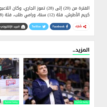
كريم الأطرش، فئة (12) سنة، ورامي طلب، فئة (18) سنة، ومازن ربوع مدرباً وفيصل فندي إدارياً.
Facebook
Twitter
البريد الإلكتروني
شارك
المزيد..
رياضة محلية
رياضة محلية