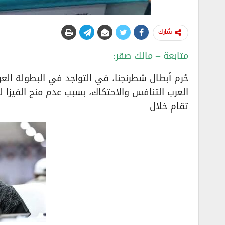
شارك
متابعة – مالك صقر:
حُرم أبطال شطرنجنا، في التواجد في البطولة العر
العرب التنافس والاحتكاك، بسبب عدم منح الفيزا 
تقام خلال