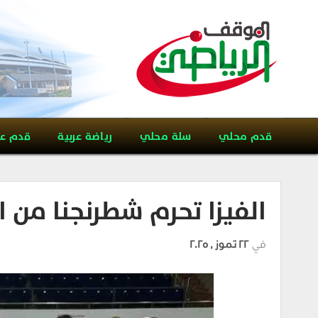
قدم محلي
سلة محلي
رياضة عربية
قدم ع
الفيزا تحرم شطرنجنا من 
في
22 تموز , 2025