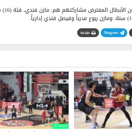
الفترة من (20) إلى (28) تموز الج
Telegram
طباعة
اهم الاخبار