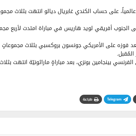
المياً، على حساب الكندي غابريال ديالو انتهت بثلاث مجموع
ي روبليف (المصنف 14) فتغلّب على الجنوب أفريقي لويد هاريس في مباراة امتدت لأربع 
 بعد فوزه على الأمريكي جونسون بروكسبي بثلاث مجموعاتٍ
لمُقبل.
فرنسي بينجامين بونزي، بعد مباراةٍ ماراثونيّة انتهت بثلاث
Telegram
طباعة