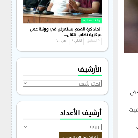
رياضة محلية
اتحاد كرة القدم يستعرض في ورشة عمل
مركزية نظام انتقال…
السابق
التالي
1 من 1٬700
الأرشيف
الأرشيف
بعض
فيت
أرشيف الأعداد