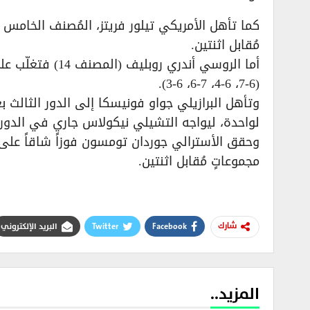
كما تأهل الأمريكي تيلور فريتز، المُصنف الخامس ع
مُقابل اثنتين.
أما الروسي أندر
(6-7، 6-4، 7-6، 6-3).
وتأهل البرازيلي جواو فونيسكا إلى الدور الثالث
لواحدة، ليواجه التشيلي نيكولاس جاري في الدور ا
وحقق الأسترالي جوردان تومسون فوزاً شاقاً على ال
مجموعاتٍ مُقابل اثنتين.
Facebook
Twitter
البريد الإلكتروني
شارك
المزيد..