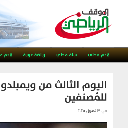
قدم محلي
سلة محلي
رياضة عربية
قدم ع
اليوم الثالث من ويمبلدون
للمُصنفين
في
3 تموز , 2025