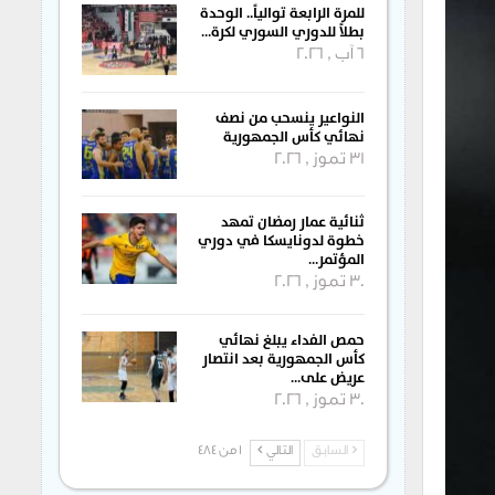
للمرة الرابعة توالياً.. الوحدة
بطلاً للدوري السوري لكرة…
6 آب , 2026
النواعير ينسحب من نصف
نهائي كأس الجمهورية
31 تموز , 2026
ثنائية عمار رمضان تمهد
خطوة لدونايسكا في دوري
المؤتمر…
30 تموز , 2026
حمص الفداء يبلغ نهائي
كأس الجمهورية بعد انتصار
عريض على…
30 تموز , 2026
السابق
التالي
1 من 484