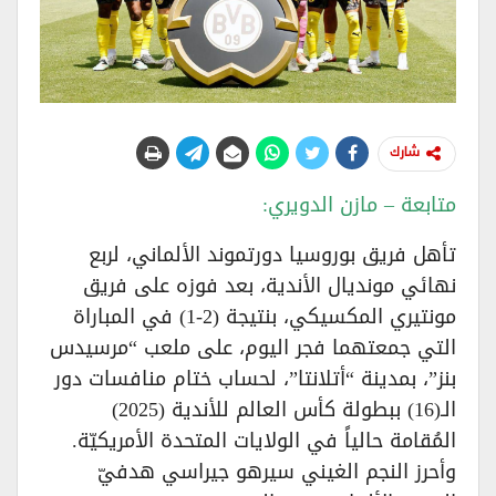
شارك
متابعة – مازن الدويري:
تأهل فريق بوروسيا دورتموند الألماني، لربع
نهائي مونديال الأندية، بعد فوزه على فريق
مونتيري المكسيكي، بنتيجة (2-1) في المباراة
التي جمعتهما فجر اليوم، على ملعب “مرسيدس
بنز”، بمدينة “أتلانتا”، لحساب ختام منافسات دور
الـ(16) ببطولة كأس العالم للأندية (2025)
المُقامة حالياً في الولايات المتحدة الأمريكيّة.
وأحرز النجم الغيني سيرهو جيراسي هدفيّ