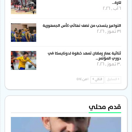
لكرة…
6 آب , 2026
النواعير ينسحب من نصف نهائي كأس الجمهورية
31 تموز , 2026
ثنائية عمار رمضان تمهد خطوة لدونايسكا في
دوري المؤتمر…
30 تموز , 2026
السابق
التالي
1 من 484
قدم محلي