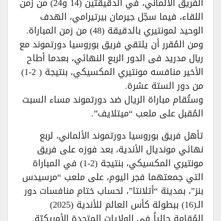
الفريق الألماني، في الدقيقتين (14 و24) من زمن
اللقاء، فيما سجّل جيرمان بيرتيرامي، الهدف
الوحيد لمونتيري بالدقيقة (48) من زمن المباراة.
ومن المُقرر أن يلتقي فريق بوروسيا دورتموند مع
ريال مدريد فى الدور الربع النهائي، بعدما أطاح
الأخير منافسه مونتيري المكسيكي، بنتيجة ( 2-1)
من دور الستة عشرة.
وستُقام مباراة الريال ضد دورتموند مساء السبت
المُقبل على ملعب “ميتلايف”.
تأهل فريق بوروسيا دورتموند الألماني، لربع
نهائي مونديال الأندية، بعد فوزه على فريق
مونتيري المكسيكي، بنتيجة (2-1) في المباراة
التي جمعتهما فجر اليوم، على ملعب “مرسيدس
بنز”، بمدينة “أتلانتا”، لحساب ختام منافسات دور
الـ(16) ببطولة كأس العالم للأندية (2025)
المُقامة حالياً في الولايات المتحدة الأمريكيّة.