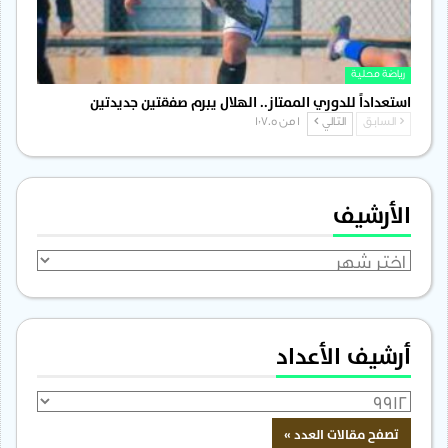
رياضة محلية
استعداداً للدوري الممتاز.. الهلال يبرم صفقتين جديدتين
السابق
التالي
1 من 1٬705
الأرشيف
الأرشيف
أرشيف الأعداد