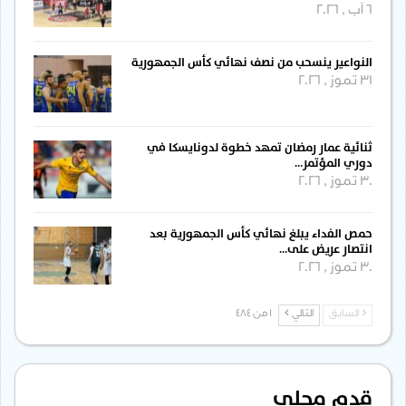
6 آب , 2026
النواعير ينسحب من نصف نهائي كأس الجمهورية
31 تموز , 2026
ثنائية عمار رمضان تمهد خطوة لدونايسكا في
دوري المؤتمر…
30 تموز , 2026
حمص الفداء يبلغ نهائي كأس الجمهورية بعد
انتصار عريض على…
30 تموز , 2026
السابق
التالي
1 من 484
قدم محلي