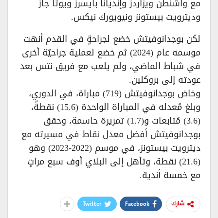
مع واشنطن ويزاردز وإنديانا بايسرز ويوتا جاز
وديترويت بيستونز ونيويورك نيكس.
لكن بوجدانوفيتش خضع لجراحةٍ في القدم أنهت
موسمه عام (2024) ثم خضع لعملية جراحيّة أخرى
في شباط الماضي، ولم يلعب مع فريق نتس بعد
عودته إلى بروكلين.
وخاض بوجدانوفيتش (719) مباراة، في الدوري،
وبلغ مُعدله في المباراة الواحدة (15.6) نقطةً،
(3.6) مُتابعات و(1.7) تمريرة حاسمة، وحقق
بوجدانوفيتش أفضل معدل نقاط في مسيرته مع
ديترويت بيستونز، في موسم (2022-2023) وهو
(21.6) نقطة، وتأهل إلى البلاي أوف سبع مراتٍ
مع خمسة أندية.
Twitter
Facebook
شارك