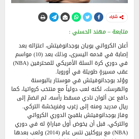
شارك
متابعة – مهند الحسني :
أعلن الكرواتي بويان بوجدانوفيتش، اعتزاله بعد
إصابة في قدمه اليسرى، وذلك بعد (10) مواسم
في دوري كرة السلة الأمريكي للمحترفين (NBA)
عقب مسيرةٍ طويلة في أوروبا.
ووُلد بوجدانوفيتش في موستار بالبوسنة
والهرسك، لكنه لعب دولياً مع منتخب كرواتيا، كما
دافع عن ألوان نادي مسقط رأسه، ثم انضمّ إلى
ريال مدريد ومنه إلى زغرب وفنربخشة التركي.
وفاز بوجدانوفيتش بلقبيّ الدوري الكرواتي
والتركي، قبل أن يخوض أول مباراةٍ له في دوري
(NBA) مع بروكلين نتس عام (2014) ولعب بعدها